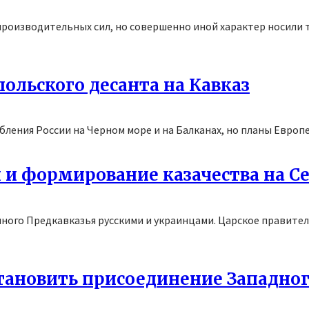
производительных сил, но совершенно иной характер носили 
ольского десанта на Кавказ
ления России на Черном море и на Балканах, но планы Европей
 и формирование казачества на Се
тепного Предкавказья русскими и украинцами. Царское правит
ановить присоединение Западного