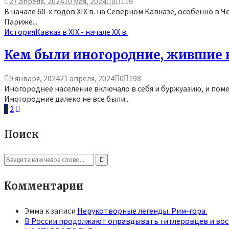
27 апреля, 2024
10 мая, 2024
0
119
В начале 60-х годов XIX в. на Северном Кавказе, особенно в
Париже...
История
Кавказ в XIX - начале XX в.
Кем были иногородние, жившие н
9 января, 2024
21 апреля, 2024
0
198
Иногороднее население включало в себя и буржуазию, и пом
Иногородние далеко не все были...
Пагинация
1
2
записей
Поиск
Search
for:
Search
Комментарии
Эмма
к записи
Нерукотворные легенды. Рим-гора.
В России продолжают оправдывать гитлеровцев и вос