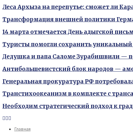
Леса Архыза на перепутье: сможет ли Ка
Трансформация внешней политики Герм
14 марта отмечается День адыгской пис
Туристы помогли сохранить уникальный
Дедушка и папа Саломе Зурабишвили — 
Антибольшевистский блок народов — ам
Генеральная прокуратура РФ потребовал
Транстихоокеанизм в комплекте с тран
Необходим стратегический подход к гра
Youtube
Vk
Telegram
Главная