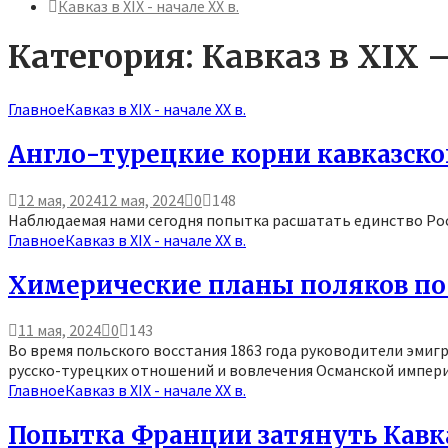
Кавказ в XIX - начале XX в.
Категория: Кавказ в XIX 
Главное
Кавказ в XIX - начале XX в.
Англо-турецкие корни кавказско
12 мая, 2024
12 мая, 2024
0
148
Наблюдаемая нами сегодня попытка расшатать единство России
Главное
Кавказ в XIX - начале XX в.
Химерические планы поляков по 
11 мая, 2024
0
143
Во время польского восстания 1863 года руководители эми
русско-турецких отношений и вовлечения Османской империи
Главное
Кавказ в XIX - начале XX в.
Попытка Франции затянуть Кавк