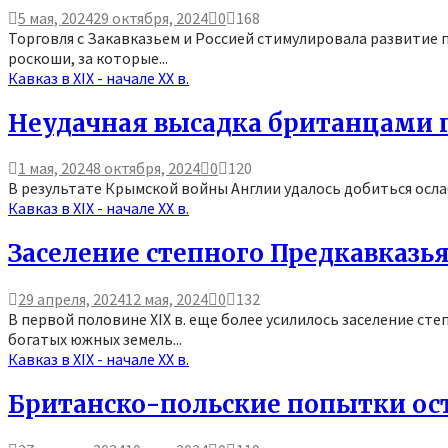
5 мая, 2024
29 октября, 2024
0
168
Торговля с Закавказьем и Россией стимулировала развитие 
роскоши, за которые...
Кавказ в XIX - начале XX в.
Неудачная высадка британцами п
1 мая, 2024
8 октября, 2024
0
120
В результате Крымской войны Англии удалось добиться ослаб
Кавказ в XIX - начале XX в.
Заселение степного Предкавказья
29 апреля, 2024
12 мая, 2024
0
132
В первой половине XIX в. еще более усилилось заселение с
богатых южных земель...
Кавказ в XIX - начале XX в.
Британско-польские попытки ост