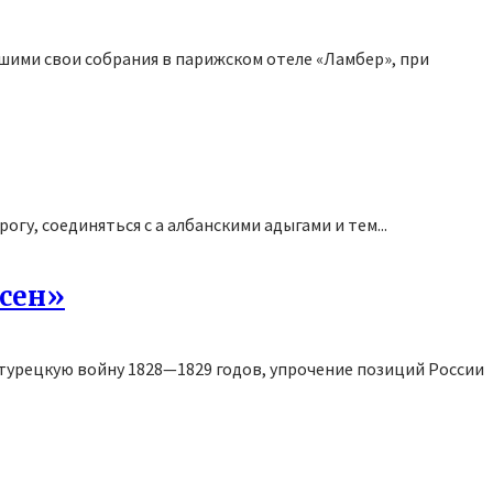
шими свои собрания в парижском отеле «Ламбер», при
гу, соединяться с а албанскими адыгами и тем...
сен»
турецкую войну 1828—1829 годов, упрочение позиций России