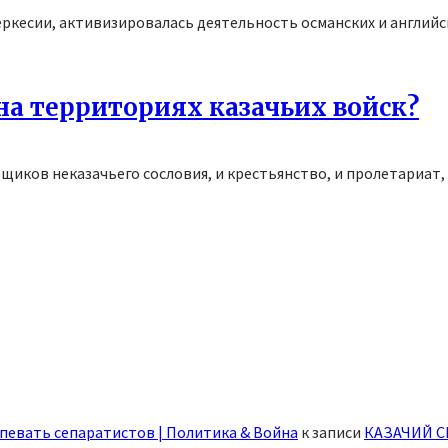
 Черкесии, активизировалась деятельность османских и англий
а территориях казачьих войск?
ещиков неказачьего сословия, и крестьянство, и пролетариат
певать сепаратистов | Политика & Война
к записи
КАЗАЧИЙ С