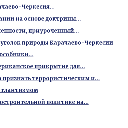
рачаево-Черкесия…
ании на основе доктрины…
ьменности, приуроченный…
 уголок природы Карачаево-Черкесии
пособники…
ериканское прикрытие для…
а признать террористическим и…
сатлантизмом
достроительной политике на…