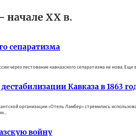
— начале XX в.
го сепаратизма
 через пестование кавказского сепаратизма не нова. Еще в нач
дестабилизации Кавказа в 1863 го
грантской организации «Отель Ламбер» стремились использов
...
азскую войну