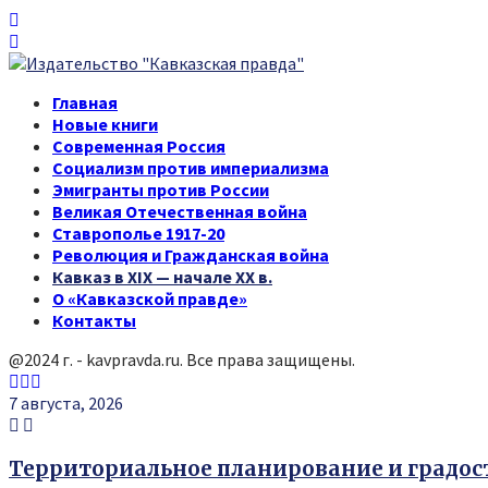
Главная
Новые книги
Современная Россия
Социализм против империализма
Эмигранты против России
Великая Отечественная война
Ставрополье 1917-20
Революция и Гражданская война
Кавказ в XIX — начале XX в.
О «Кавказской правде»
Контакты
@2024 г. - kavpravda.ru. Все права защищены.
Youtube
Vk
Telegram
7 августа, 2026
Территориальное планирование и градо