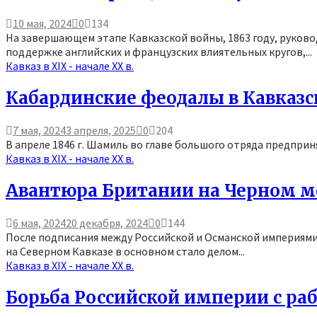
10 мая, 2024
0
134
На завершающем этапе Кавказской войны, 1863 году, руков
поддержке английских и французских влиятельных кругов,...
Кавказ в XIX - начале XX в.
Кабардинские феодалы в Кавказс
7 мая, 2024
3 апреля, 2025
0
204
В апреле 1846 г. Шамиль во главе большого отряда предприня
Кавказ в XIX - начале XX в.
Авантюра Британии на Черном м
6 мая, 2024
20 декабря, 2024
0
144
После подписания между Российской и Османской империями
на Северном Кавказе в основном стало делом...
Кавказ в XIX - начале XX в.
Борьба Российской империи с раб