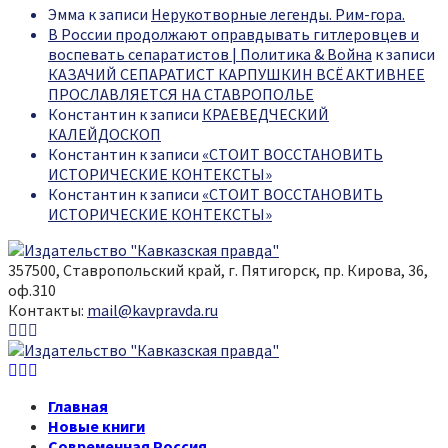
Эмма
к записи
Нерукотворные легенды. Рим-гора.
В России продолжают оправдывать гитлеровцев и
воспевать сепаратистов | Политика & Война
к записи
КАЗАЧИЙ СЕПАРАТИСТ КАРПУШКИН ВСЁ АКТИВНЕЕ
ПРОСЛАВЛЯЕТСЯ НА СТАВРОПОЛЬЕ
Константин
к записи
КРАЕВЕДЧЕСКИЙ
КАЛЕЙДОСКОП
Константин
к записи
«СТОИТ ВОССТАНОВИТЬ
ИСТОРИЧЕСКИЕ КОНТЕКСТЫ»
Константин
к записи
«СТОИТ ВОССТАНОВИТЬ
ИСТОРИЧЕСКИЕ КОНТЕКСТЫ»
357500, Ставропольский край, г. Пятигорск, пр. Кирова, 36,
оф.310
Контакты:
mail@kavpravda.ru
Youtube
Vk
Telegram
Youtube
Vk
Telegram
Главная
Новые книги
Современная Россия