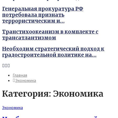
Генеральная прокуратура РФ
потребовала признать
террористическим и…
Транстихоокеанизм в комплекте с
трансатлантизмом
Необходим стратегический подход к
градостроительной политике на…
Youtube
Vk
Telegram
Главная
Экономика
Категория: Экономика
Экономика