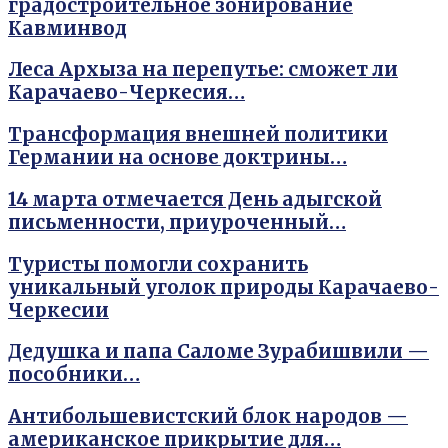
градостроительное зонирование
Кавминвод
Леса Архыза на перепутье: сможет ли
Карачаево-Черкесия…
Трансформация внешней политики
Германии на основе доктрины…
14 марта отмечается День адыгской
письменности, приуроченный…
Туристы помогли сохранить
уникальный уголок природы Карачаево-
Черкесии
Дедушка и папа Саломе Зурабишвили —
пособники…
Антибольшевистский блок народов —
американское прикрытие для…