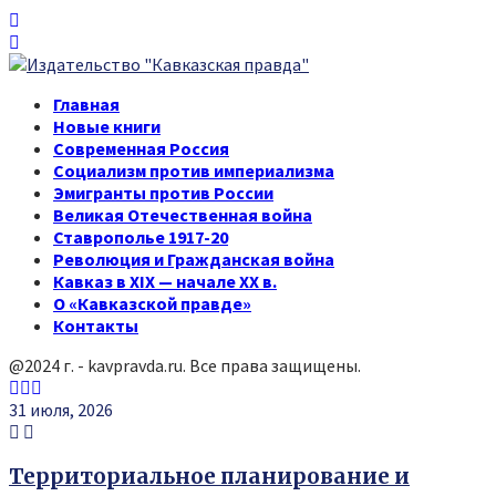
Главная
Новые книги
Современная Россия
Социализм против империализма
Эмигранты против России
Великая Отечественная война
Ставрополье 1917-20
Революция и Гражданская война
Кавказ в XIX — начале XX в.
О «Кавказской правде»
Контакты
@2024 г. - kavpravda.ru. Все права защищены.
Youtube
Vk
Telegram
31 июля, 2026
Территориальное планирование и