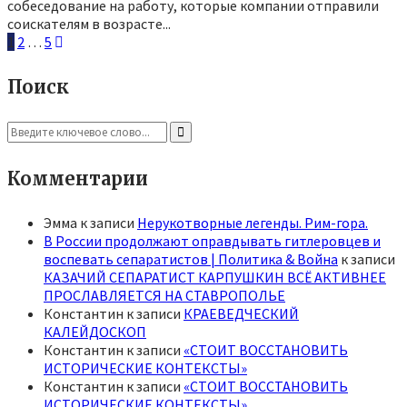
собеседование на работу, которые компании отправили
соискателям в возрасте...
Пагинация
1
2
…
5
записей
Поиск
Search
for:
Search
Комментарии
Эмма
к записи
Нерукотворные легенды. Рим-гора.
В России продолжают оправдывать гитлеровцев и
воспевать сепаратистов | Политика & Война
к записи
КАЗАЧИЙ СЕПАРАТИСТ КАРПУШКИН ВСЁ АКТИВНЕЕ
ПРОСЛАВЛЯЕТСЯ НА СТАВРОПОЛЬЕ
Константин
к записи
КРАЕВЕДЧЕСКИЙ
КАЛЕЙДОСКОП
Константин
к записи
«СТОИТ ВОССТАНОВИТЬ
ИСТОРИЧЕСКИЕ КОНТЕКСТЫ»
Константин
к записи
«СТОИТ ВОССТАНОВИТЬ
ИСТОРИЧЕСКИЕ КОНТЕКСТЫ»