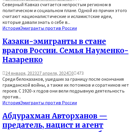
Северный Кавказ считается непростым регионом в
политическом и социальном плане. Одной из причин этого
считают националистические и исламистские идеи,
которые давали знать о себе в...
История
Эмигранты против России
Казаки-эмигранты в стане
врагов России. Семья Науменко-
Назаренко
24 января, 2023
27 апреля, 2024
0
473
Среди белоказаков, ушедших за границу после окончания
гражданской войны, а также их потомков и соратников нет
героев. С 1920-х годов они вели подрывную деятельность
против...
История
Эмигранты против России
Абдурахман Авторханов —
предатель, нацист и агент