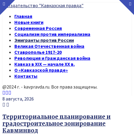
Главная
Новые книги
Современная Россия
Социализм против империализма
Эмигранты против России
Великая Отечественная война
Ставрополье 1917-20
Революция и Гражданская война
Кавказ в XIX — начале XX в.
О «Кавказской правде»
Контакты
@2024 г. - kavpravda.ru. Все права защищены.
Youtube
Vk
Telegram
8 августа, 2026
Территориальное планирование и
градостроительное зонирование
Кавминвод