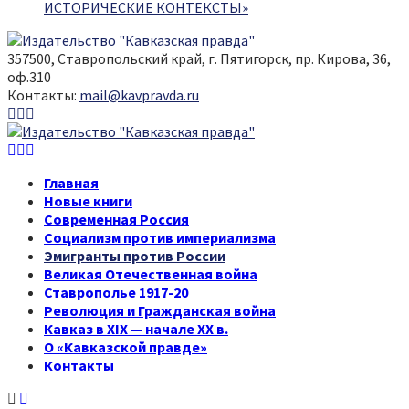
ИСТОРИЧЕСКИЕ КОНТЕКСТЫ»
357500, Ставропольский край, г. Пятигорск, пр. Кирова, 36,
оф.310
Контакты:
mail@kavpravda.ru
Youtube
Vk
Telegram
Youtube
Vk
Telegram
Главная
Новые книги
Современная Россия
Социализм против империализма
Эмигранты против России
Великая Отечественная война
Ставрополье 1917-20
Революция и Гражданская война
Кавказ в XIX — начале XX в.
О «Кавказской правде»
Контакты