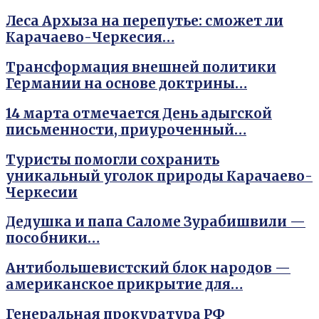
Леса Архыза на перепутье: сможет ли
Карачаево-Черкесия…
Трансформация внешней политики
Германии на основе доктрины…
14 марта отмечается День адыгской
письменности, приуроченный…
Туристы помогли сохранить
уникальный уголок природы Карачаево-
Черкесии
Дедушка и папа Саломе Зурабишвили —
пособники…
Антибольшевистский блок народов —
американское прикрытие для…
Генеральная прокуратура РФ