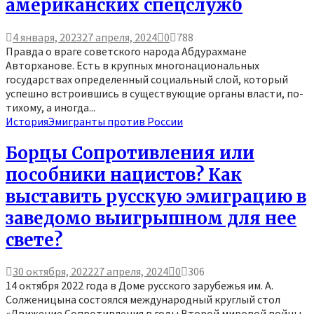
американских спецслужб
4 января, 2023
27 апреля, 2024
0
788
Правда о враге советского народа Абдурахмане
Авторханове. Есть в крупных многонациональных
государствах определенный социальный слой, который
успешно встроившись в существующие органы власти, по-
тихому, а иногда...
История
Эмигранты против России
Борцы Сопротивления или
пособники нацистов? Как
выставить русскую эмиграцию в
заведомо выигрышном для нее
свете?
30 октября, 2022
27 апреля, 2024
0
306
14 октября 2022 года в Доме русского зарубежья им. А.
Солженицына состоялся международный круглый стол
«Движение Сопротивления в годы Второй мировой войны