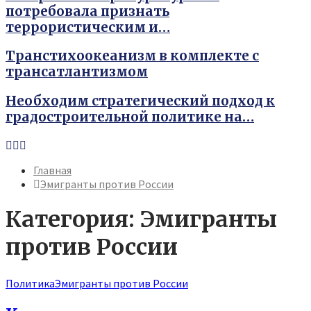
потребовала признать
террористическим и…
Транстихоокеанизм в комплекте с
трансатлантизмом
Необходим стратегический подход к
градостроительной политике на…
Youtube
Vk
Telegram
Главная
Эмигранты против России
Категория: Эмигранты
против России
Политика
Эмигранты против России