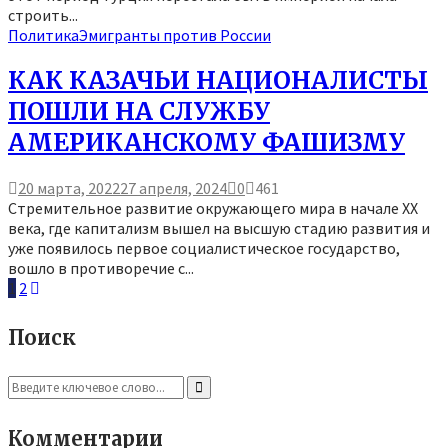
строить...
Политика
Эмигранты против России
КАК КАЗАЧЬИ НАЦИОНАЛИСТЫ
ПОШЛИ НА СЛУЖБУ
АМЕРИКАНСКОМУ ФАШИЗМУ
20 марта, 2022
27 апреля, 2024
0
461
Стремительное развитие окружающего мира в начале XX
века, где капитализм вышел на высшую стадию развития и
уже появилось первое социалистическое государство,
вошло в противоречие с...
Пагинация
1
2
записей
Поиск
Search
for:
Search
Комментарии