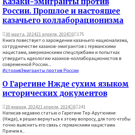
Казаки-эмигранты против
России. Прошлое и настоящее
казачьего коллаборационизма
30 марта, 2024
21 апреля, 2024
0
175
Книга повествует о зарождении казачьего национализма,
сотрудничестве казаков-эмигрантов с германскими
нацистами, американскими спецслужбами и попытках
утвердить идеологию казаков-коллаборационистов в
современной России....
История
Эмигранты против России
О Гарегине Нжде сухим языком
исторических документов
20 января, 2024
21 апреля, 2024
0
241
Написав недавно статью о Гарегине Тер-Арутюняне
(Нжде), я решил вернуться к этому вопросу, для того чтобы
точно выяснить его связь с германскими нацистами.
Причем я...