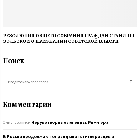
РЕЗОЛЮЦИЯ ОБЩЕГО СОБРАНИЯ ГРАЖДАН СТАНИЦЫ
ЗОЛЬСКОИ О ПРИЗНАНИИ СОВЕТСКОЙ ВЛАСТИ
Поиск
S
e
a
S
r
Комментарии
c
E
h
f
A
Эмма
к записи
Нерукотворные легенды. Рим-гора.
o
r
R
В России продолжают оправдывать гитлеровцев и
: