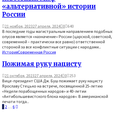
«альтернативной» истории
России
21 ноября, 2023
27 апреля, 2024
0
640
В последние годы магистральным направлением подобных
опусов является «назначение» России (царской, советской,
современной – практически все равно) ответственной
стороной за все конфликтные ситуации с народами...
История
Современная Россия
Пожимая руку нацисту
21 октября, 2023
27 апреля, 2024
0
253
Вице-президент США Дж. Буш пожимает руку нацисту
Ярославу Стецько на встрече, посвященной 25-летию
«Недели порабощенных народов» и 40-летии
«Антибольшевистского блока народов». В американской
печати тогда...
Пагинация
1
2
…
6
записей