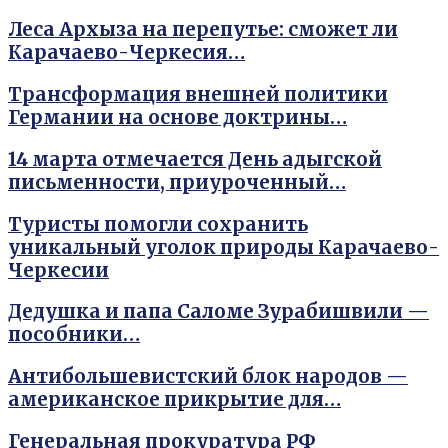
Леса Архыза на перепутье: сможет ли
Карачаево-Черкесия…
Трансформация внешней политики
Германии на основе доктрины…
14 марта отмечается День адыгской
письменности, приуроченный…
Туристы помогли сохранить
уникальный уголок природы Карачаево-
Черкесии
Дедушка и папа Саломе Зурабишвили —
пособники…
Антибольшевистский блок народов —
американское прикрытие для…
Генеральная прокуратура РФ