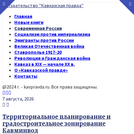
Главная
Новые книги
Современная Россия
Социализм против империализма
Эмигранты против России
Великая Отечественная война
Ставрополье 1917-20
Революция и Гражданская война
Кавказ в XIX — начале XX в.
О «Кавказской правде»
Контакты
@2024 г. - kavpravda.ru. Все права защищены.
Youtube
Vk
Telegram
7 августа, 2026
Территориальное планирование и
градостроительное зонирование
Кавминвод