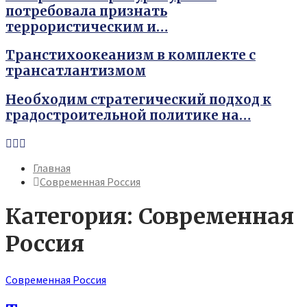
потребовала признать
террористическим и…
Транстихоокеанизм в комплекте с
трансатлантизмом
Необходим стратегический подход к
градостроительной политике на…
Youtube
Vk
Telegram
Главная
Современная Россия
Категория: Современная
Россия
Современная Россия