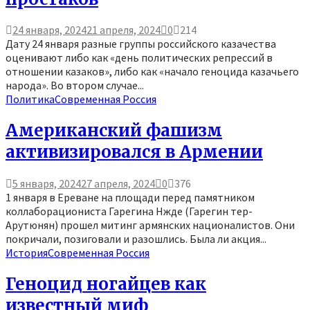
24 января, 2024
21 апреля, 2024
0
214
Дату 24 января разные группы российского казачества
оценивают либо как «день политических репрессий в
отношении казаков», либо как «начало геноцида казачьего
народа». Во втором случае...
Политика
Современная Россия
Американский фашизм
активизировался в Армении
5 января, 2024
27 апреля, 2024
0
376
1 января в Ереване на площади перед памятником
коллаборациониста Гарегина Нжде (Гарегин тер-
Арутюнян) прошел митинг армянских националистов. Они
покричали, позиговали и разошлись. Была ли акция...
История
Современная Россия
Геноцид ногайцев как
известный миф