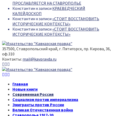
ПРОСЛАВЛЯЕТСЯ НА СТАВРОПОЛЬЕ
Константин
к записи
КРАЕВЕДЧЕСКИЙ
КАЛЕЙДОСКОП
Константин
к записи
«СТОИТ ВОССТАНОВИТЬ
ИСТОРИЧЕСКИЕ КОНТЕКСТЫ»
Константин
к записи
«СТОИТ ВОССТАНОВИТЬ
ИСТОРИЧЕСКИЕ КОНТЕКСТЫ»
357500, Ставропольский край, г. Пятигорск, пр. Кирова, 36,
оф.310
Контакты:
mail@kavpravda.ru
Youtube
Vk
Telegram
Youtube
Vk
Telegram
Главная
Новые книги
Современная Россия
Социализм против империализма
Эмигранты против России
Великая Отечественная война
Ставрополье 1917-20