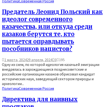
Политика
Современная Россия
Предатель Леонид Польский как
идеолог современного
казачества, или откуда среди
казаков берутся те, кто
пытается оправдывать
пособников нацистов?
1 марта, 2024
29 апреля, 2024
0
195
Одну из схем, по которой идеология казачьей эмиграции
внедрялась в зарождающиеся позднесоветские и
российские организации казаков обрисовал кандидат
исторических наук, заведующий сектором природы и
археологии...
Политика
Современная Россия
Директива для наивных
простаков