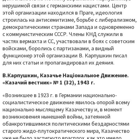
нерушимой связи с германскими нацистами. Центр
этой организации находился в Праге, идеология
строилась на антисемитизме, борьбе с либерализмом,
демократическими странами Запада и одновременно
с коммунистическим СССР. Члены КНД служили в
частях вермахта и СС, участвовали в боях с советским
войсками, боролись с партизанами, а видный
функционер этой организации В. Карпушкин писал
для них статьи и пропагандировал их деяния.
В.Карпушкин, Казачье Національное Движение.
«Казачий вестник» № 1 (32), 1943 г.
«Возникшее в 1923 г. в Германии национально-
социалистическое движение явилось опорой всему
национально мыслящему Казачеству и, в момент
возникновения нынешней войны, затеянной
обанкротившимися политическими бездарностями
старого жидо-плутократического мира, Казачество
уже не было застигнуто врасплох, как это имело