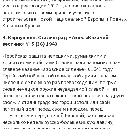
место в революции 1917 г., но оно оказалось
политически готовым принять участие в
строительстве Новой Национальной Европы и Родных
Казачьих Краев».
В. Карпушкин. Сталинград – Азов. «Казачий
вестник» № 5 (36) 1943
«Геройская защита немецкими, румынскими и
хорватскими войсками Сталинграда напомнила нам
славное казачье «азовское сиденье» в 1641 году.
Геройский бой шестой германской армии с врагом,
численно ее во много раз превосходящим, покрыл
снова немецкое оружие неувядаемой славой. «Нет
больше любви сея, кто живот свой положит за други
своя». И сталинградские герои исполнили свой
почетный долг перед своим народом, перед
Отечеством и перед целой Европой, задерживая
несколько недель русско-большевицкую лавину,
готовившуюся повергнуть в прах многовековую