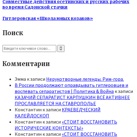
Совместные действия осетинских и русских рабочих
во время Садонской стачки
Гитлеровская «Школа юных козаков»
Поиск
Search
for:
Search
Комментарии
Эмма
к записи
Нерукотворные легенды. Рим-гора.
В России продолжают оправдывать гитлеровцев и
воспевать сепаратистов | Политика & Война
к записи
КАЗАЧИЙ СЕПАРАТИСТ КАРПУШКИН ВСЁ АКТИВНЕЕ
ПРОСЛАВЛЯЕТСЯ НА СТАВРОПОЛЬЕ
Константин
к записи
КРАЕВЕДЧЕСКИЙ
КАЛЕЙДОСКОП
Константин
к записи
«СТОИТ ВОССТАНОВИТЬ
ИСТОРИЧЕСКИЕ КОНТЕКСТЫ»
Константин
к записи
«СТОИТ ВОССТАНОВИТЬ