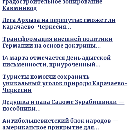
градостроительное зонирование
Кавминвод
Леса Архыза на перепутье: сможет ли
Карачаево-Черкесия…
Трансформация внешней политики
Германии на основе доктрины…
14 марта отмечается День адыгской
письменности, приуроченный…
Туристы помогли сохранить
уникальный уголок природы Карачаево-
Черкесии
Дедушка и папа Саломе Зурабишвили —
пособники…
Антибольшевистский блок народов —
американское прикрытие для…