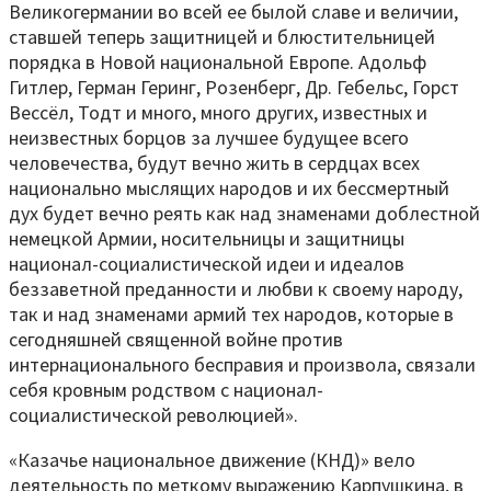
Великогермании во всей ее былой славе и величии,
ставшей теперь защитницей и блюстительницей
порядка в Новой национальной Европе. Адольф
Гитлер, Герман Геринг, Розенберг, Др. Гебельс, Горст
Вессёл, Тодт и много, много других, известных и
неизвестных борцов за лучшее будущее всего
человечества, будут вечно жить в сердцах всех
национально мыслящих народов и их бессмертный
дух будет вечно реять как над знаменами доблестной
немецкой Армии, носительницы и защитницы
национал-социалистической идеи и идеалов
беззаветной преданности и любви к своему народу,
так и над знаменами армий тех народов, которые в
сегодняшней священной войне против
интернационального бесправия и произвола, связали
себя кровным родством с национал-
социалистической революцией».
«Казачье национальное движение (КНД)» вело
деятельность по меткому выражению Карпушкина, в