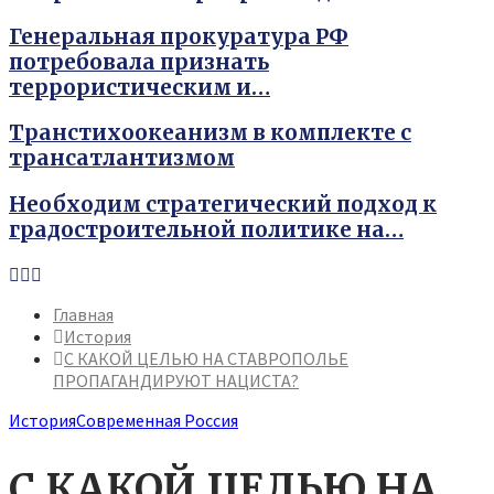
Генеральная прокуратура РФ
потребовала признать
террористическим и…
Транстихоокеанизм в комплекте с
трансатлантизмом
Необходим стратегический подход к
градостроительной политике на…
Youtube
Vk
Telegram
Главная
История
С КАКОЙ ЦЕЛЬЮ НА СТАВРОПОЛЬЕ
ПРОПАГАНДИРУЮТ НАЦИСТА?
История
Современная Россия
С КАКОЙ ЦЕЛЬЮ НА