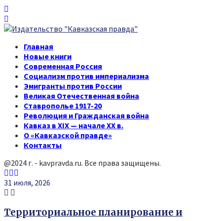
Главная
Новые книги
Современная Россия
Социализм против империализма
Эмигранты против России
Великая Отечественная война
Ставрополье 1917-20
Революция и Гражданская война
Кавказ в XIX — начале XX в.
О «Кавказской правде»
Контакты
@2024 г. - kavpravda.ru. Все права защищены.
Youtube
Vk
Telegram
31 июля, 2026
Территориальное планирование и