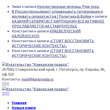
Эмма
к записи
Нерукотворные легенды. Рим-гора.
В России продолжают оправдывать гитлеровцев и
воспевать сепаратистов | Политика & Война
к записи
КАЗАЧИЙ СЕПАРАТИСТ КАРПУШКИН ВСЁ АКТИВНЕЕ
ПРОСЛАВЛЯЕТСЯ НА СТАВРОПОЛЬЕ
Константин
к записи
КРАЕВЕДЧЕСКИЙ
КАЛЕЙДОСКОП
Константин
к записи
«СТОИТ ВОССТАНОВИТЬ
ИСТОРИЧЕСКИЕ КОНТЕКСТЫ»
Константин
к записи
«СТОИТ ВОССТАНОВИТЬ
ИСТОРИЧЕСКИЕ КОНТЕКСТЫ»
357500, Ставропольский край, г. Пятигорск, пр. Кирова, 36,
оф.310
Контакты:
mail@kavpravda.ru
Youtube
Vk
Telegram
Youtube
Vk
Telegram
Главная
Новые книги