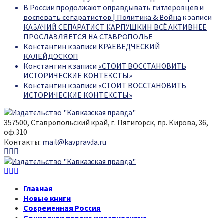
В России продолжают оправдывать гитлеровцев и
воспевать сепаратистов | Политика & Война
к записи
КАЗАЧИЙ СЕПАРАТИСТ КАРПУШКИН ВСЁ АКТИВНЕЕ
ПРОСЛАВЛЯЕТСЯ НА СТАВРОПОЛЬЕ
Константин
к записи
КРАЕВЕДЧЕСКИЙ
КАЛЕЙДОСКОП
Константин
к записи
«СТОИТ ВОССТАНОВИТЬ
ИСТОРИЧЕСКИЕ КОНТЕКСТЫ»
Константин
к записи
«СТОИТ ВОССТАНОВИТЬ
ИСТОРИЧЕСКИЕ КОНТЕКСТЫ»
357500, Ставропольский край, г. Пятигорск, пр. Кирова, 36,
оф.310
Контакты:
mail@kavpravda.ru
Youtube
Vk
Telegram
Youtube
Vk
Telegram
Главная
Новые книги
Современная Россия
Социализм против империализма