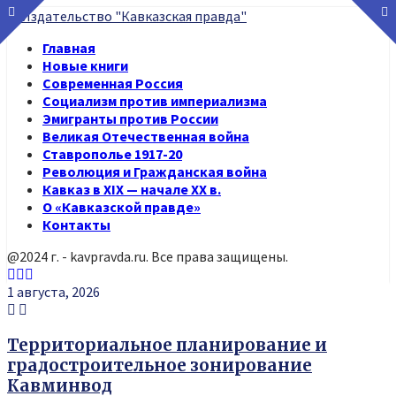
Главная
Новые книги
Современная Россия
Социализм против империализма
Эмигранты против России
Великая Отечественная война
Ставрополье 1917-20
Революция и Гражданская война
Кавказ в XIX — начале XX в.
О «Кавказской правде»
Контакты
@2024 г. - kavpravda.ru. Все права защищены.
Youtube
Vk
Telegram
1 августа, 2026
Территориальное планирование и
градостроительное зонирование
Кавминвод