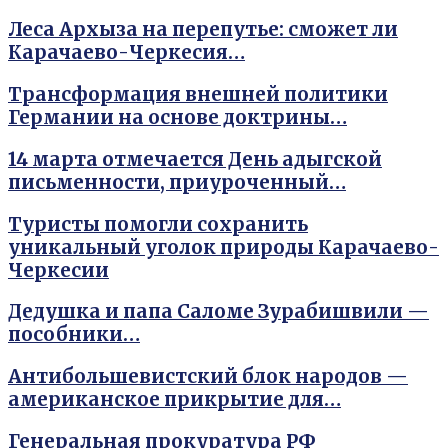
Леса Архыза на перепутье: сможет ли
Карачаево-Черкесия…
Трансформация внешней политики
Германии на основе доктрины…
14 марта отмечается День адыгской
письменности, приуроченный…
Туристы помогли сохранить
уникальный уголок природы Карачаево-
Черкесии
Дедушка и папа Саломе Зурабишвили —
пособники…
Антибольшевистский блок народов —
американское прикрытие для…
Генеральная прокуратура РФ