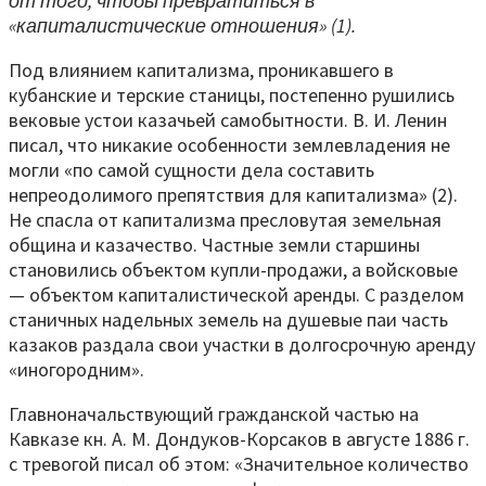
от того, чтобы превратиться в
«капиталистические отношения» (1).
Под влиянием капитализма, проникавшего в
кубанские и терские станицы, постепенно рушились
вековые устои казачьей самобытности. В. И. Ленин
писал, что никакие особенности землевладения не
могли «по самой сущности дела составить
непреодолимого препятствия для капитализма» (2).
Не спасла от капитализма пресловутая земельная
община и казачество. Частные земли старшины
становились объектом купли-продажи, а войсковые
— объектом капиталистической аренды. С разделом
станичных надельных земель на душевые паи часть
казаков раздала свои участки в долгосрочную аренду
«иногородним».
Главноначальствующий гражданской частью на
Кавказе кн. А. М. Дондуков-Корсаков в августе 1886 г.
с тревогой писал об этом: «Значительное количество