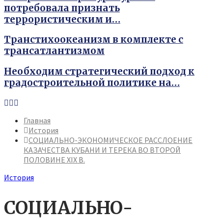
потребовала признать
террористическим и…
Транстихоокеанизм в комплекте с
трансатлантизмом
Необходим стратегический подход к
градостроительной политике на…
Youtube
Vk
Telegram
Главная
История
СОЦИАЛЬНО-ЭКОНОМИЧЕСКОЕ РАССЛОЕНИЕ
КАЗАЧЕСТВА КУБАНИ И ТЕРЕКА ВО ВТОРОЙ
ПОЛОВИНЕ XIX В.
История
СОЦИАЛЬНО-