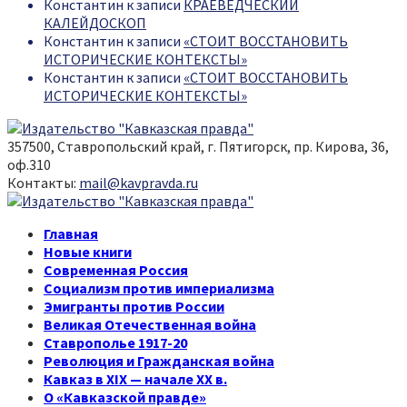
Константин
к записи
КРАЕВЕДЧЕСКИЙ
КАЛЕЙДОСКОП
Константин
к записи
«СТОИТ ВОССТАНОВИТЬ
ИСТОРИЧЕСКИЕ КОНТЕКСТЫ»
Константин
к записи
«СТОИТ ВОССТАНОВИТЬ
ИСТОРИЧЕСКИЕ КОНТЕКСТЫ»
357500, Ставропольский край, г. Пятигорск, пр. Кирова, 36,
оф.310
Контакты:
mail@kavpravda.ru
Youtube
Vk
Telegram
Youtube
Vk
Telegram
Главная
Новые книги
Современная Россия
Социализм против империализма
Эмигранты против России
Великая Отечественная война
Ставрополье 1917-20
Революция и Гражданская война
Кавказ в XIX — начале XX в.
О «Кавказской правде»