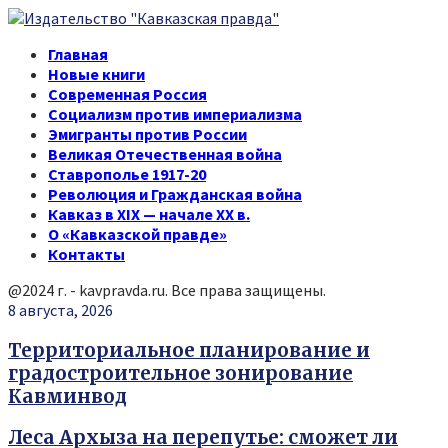
Главная
Новые книги
Современная Россия
Социализм против империализма
Эмигранты против России
Великая Отечественная война
Ставрополье 1917-20
Революция и Гражданская война
Кавказ в XIX — начале XX в.
О «Кавказской правде»
Контакты
@2024 г. - kavpravda.ru. Все права защищены.
Youtube
Vk
Telegram
8 августа, 2026
Территориальное планирование и
градостроительное зонирование
Кавминвод
Леса Архыза на перепутье: сможет ли