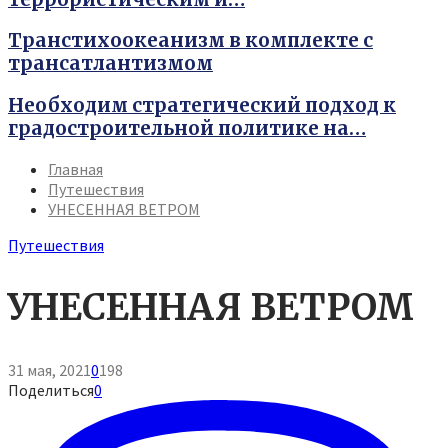
Транстихоокеанизм в комплекте с
трансатлантизмом
Необходим стратегический подход к
градостроительной политике на…
Youtube
Vk
Telegram
Главная
Путешествия
УНЕСЕННАЯ ВЕТРОМ
Путешествия
УНЕСЕННАЯ ВЕТРОМ
31 мая, 2021
0
198
Поделиться
0