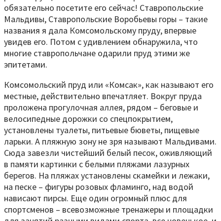
обязательно посетите его сейчас! Ставропольские
Мальдивы, Ставропольские Воробьевы горы – такие
названия я дала Комсомольскому пруду, впервые
увидев его. Потом с удивлением обнаружила, что
многие ставропольчане одарили пруд этими же
эпитетами.
Комсомольский пруд или «Комсак», как называют его
местные, действительно впечатляет. Вокруг пруда
проложена прогулочная аллея, рядом – беговые и
велосипедные дорожки со спецпокрытием,
установлены туалеты, питьевые бюветы, пищевые
ларьки. А пляжную зону не зря называют Мальдивами.
Сюда завезли чистейший белый песок, оживляющий
в памяти картинки с белыми пляжами лазурных
берегов. На пляжах установлены скамейки и лежаки,
на песке – фигуры розовых фламинго, над водой
нависают пирсы. Еще один огромный плюс для
спортсменов – всевозможные тренажеры и площадки
для занятий разными видами спорта, все новенькое, и