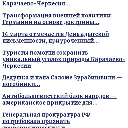
Карачаево-Черкесия…
Трансформация внешней политики
Германии на основе доктрины…
14 марта отмечается День адыгской
письменности, приуроченный…
Туристы помогли сохранить
уникальный уголок природы Карачаево-
Черкесии
Дедушка и папа Саломе Зурабишвили —
пособники…
Антибольшевистский блок народов —
американское прикрытие для…
Генеральная прокуратура РФ
потребовала признать
террористическим и…