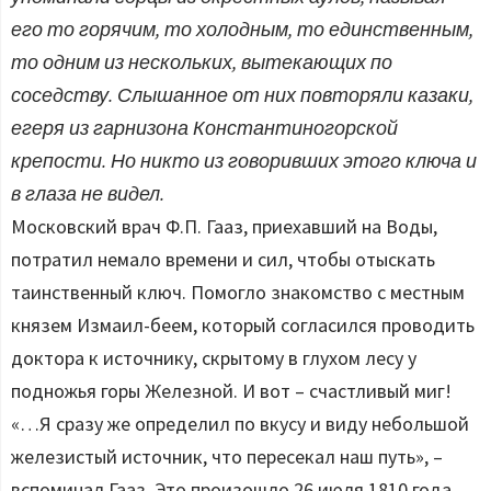
его то горячим, то холодным, то единственным,
то одним из нескольких, вытекающих по
соседству. Слышанное от них повторяли казаки,
егеря из гарнизона Константиногорской
крепости. Но никто из говоривших этого ключа и
в глаза не видел.
Московский врач Ф.П. Гааз, приехавший на Воды,
потратил немало времени и сил, чтобы отыскать
таинственный ключ. Помогло знакомство с местным
князем Измаил-беем, который согласился проводить
доктора к источнику, скрытому в глухом лесу у
подножья горы Железной. И вот – счастливый миг!
«…Я сразу же определил по вкусу и виду небольшой
железистый источник, что пересекал наш путь», –
вспоминал Гааз. Это произошло 26 июля 1810 года.