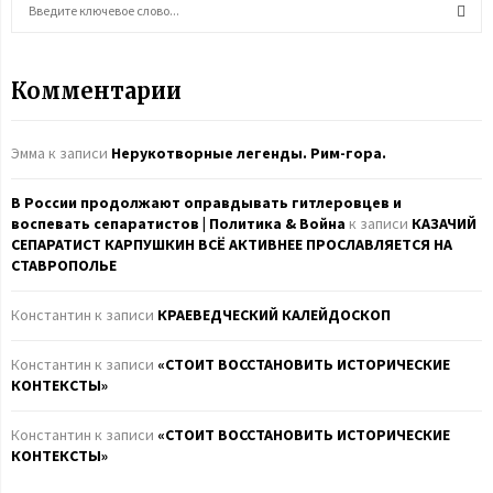
e
a
S
r
Комментарии
c
E
h
f
A
Эмма
к записи
Нерукотворные легенды. Рим-гора.
o
r
R
В России продолжают оправдывать гитлеровцев и
:
воспевать сепаратистов | Политика & Война
к записи
КАЗАЧИЙ
C
СЕПАРАТИСТ КАРПУШКИН ВСЁ АКТИВНЕЕ ПРОСЛАВЛЯЕТСЯ НА
СТАВРОПОЛЬЕ
H
Константин
к записи
КРАЕВЕДЧЕСКИЙ КАЛЕЙДОСКОП
Константин
к записи
«СТОИТ ВОССТАНОВИТЬ ИСТОРИЧЕСКИЕ
КОНТЕКСТЫ»
Константин
к записи
«СТОИТ ВОССТАНОВИТЬ ИСТОРИЧЕСКИЕ
КОНТЕКСТЫ»