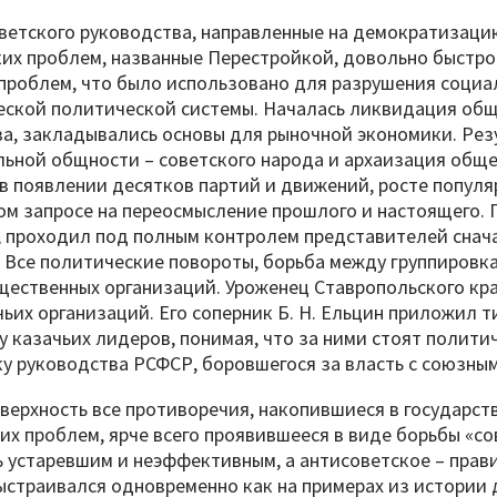
ветского руководства, направленные на демократизаци
их проблем, названные Перестройкой, довольно быстро
проблем, что было использовано для разрушения соци
ской политической системы. Началась ликвидация общ
а, закладывались основы для рыночной экономики. Рез
ьной общности – советского народа и архаизация обще
в появлении десятков партий и движений, росте попул
м запросе на переосмысление прошлого и настоящего. 
, проходил под полным контролем представителей сначал
. Все политические повороты, борьба между группировк
щественных организаций. Уроженец Ставропольского кра
чьих организаций. Его соперник Б. Н. Ельцин приложил т
у казачьих лидеров, понимая, что за ними стоят полит
у руководства РСФСР, боровшегося за власть с союзным
верхность все противоречия, накопившиеся в государст
х проблем, ярче всего проявившееся в виде борьбы «сов
 устаревшим и неэффективным, а антисоветское – прав
ыстраивался одновременно как на примерах из истории