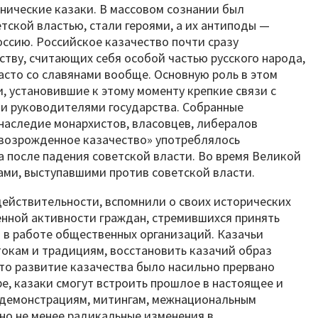
тнические казаки. В массовом сознании был
тской властью, стали героями, а их антиподы —
ссию. Российское казачество почти сразу
ству, считающих себя особой частью русского народа,
часто со славянами вообще. Основную роль в этом
, установившие к этому моменту крепкие связи с
и руководителями государства. Собранные
наследие монархистов, власовцев, либералов
«возрожденное казачество» употреблялось
 после падения советской власти. Во время Великой
ами, выступавшими против советской власти.
действительности, вспомнили о своих исторических
енной активности граждан, стремившихся принять
уя в работе общественных организаций. Казачьи
токам и традициям, восстановить казачий образ
то развитие казачества было насильно прервано
ре, казаки смогут встроить прошлое в настоящее и
к демонстрациям, митингам, межнациональным
но не менее радикальные изменения в