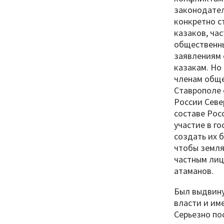
законодател
конкретно с
казаков, ча
общественны
заявлениям 
казакам. Но
членам обще
Ставрополе 
России Севе
составе Рос
участие в г
создать их 
чтобы земля,
частным лиц
атаманов.
Был выдвину
власти и им
Серьезно по