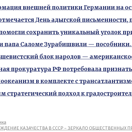
мация внешней политики Германии на о
 отмечается День адыгской письменности
помогли сохранить уникальный уголок п
и папа Саломе Зурабишвили — пособники
шевистский блок народов — американско
ная прокуратура РФ потребовала признат
оокеанизм в комплекте с трансатлантиз
м стратегический подход к градостроите
ика
ЖДЕНИЕ КАЗАЧЕСТВА В СССР – ЗЕРКАЛО ОБЩЕСТВЕННЫХ П