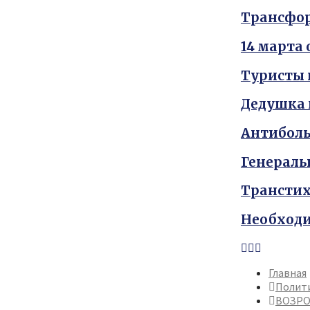
Трансфор
14 марта
Туристы 
Дедушка 
Антиболь
Генераль
Транстих
Необходи
Youtube
Vk
Telegram
Главная
Полит
ВОЗРО