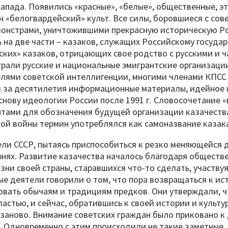
Запада. Появились «красные», «белые», общественные, э
 «белогвардейский» культ. Все силы, боровшиеся с сове
онстрами, уничтожившими прекрасную историческую Ро
 на две части – казаков, служащих Российскому государ
еских» казаков, отрицающих свое родство с русскими и 
грали русские и национальные эмигрантские организации
лями советской интеллигенции, многими членами КПСС 
 за десятилетия информационные материалы, идейное 
снову идеологии России после 1991 г. Словосочетание 
тами для обозначения будущей организации казачества
ой войны термин употреблялся как самоназвание казак
ли СССР, пытаясь приспособиться к резко меняющейся 
рнях. Развитие казачества началось благодаря обществ
изни своей страны, старавшихся что-то сделать, участв
е деятели говорили о том, что пора возвращаться к ис
овать обычаям и традициям предков. Они утверждали, ч
ластью, и сейчас, обратившись к своей истории и культу
 заново. Внимание советских граждан было приковано 
 Одновременно с этим происходили не такие заметные, 