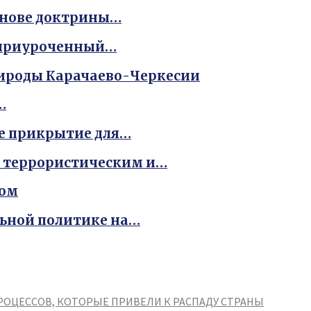
снове доктрины…
, приуроченный…
рироды Карачаево-Черкесии
…
е прикрытие для…
ь террористическим и…
мом
льной политике на…
РОЦЕССОВ, КОТОРЫЕ ПРИВЕЛИ К РАСПАДУ СТРАНЫ