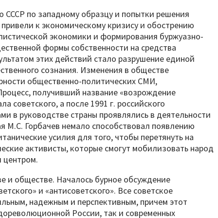
ю СССР по западному образцу и попытки решения
 привели к экономическому кризису и обострению
алистической экономики и формирования буржуазно-
ественной формы собственности на средства
ультатом этих действий стало разрушение единой
ственного сознания. Изменения в обществе
ярности общественно-политических СМИ,
Процесс, получивший название «возрождение
а советского, а после 1991 г. российского
ами в руководстве страны проявлялись в деятельности
я М.С. Горбачев немало способствовал появлению
итанические усилия для того, чтобы перетянуть на
ические активисты, которые смогут мобилизовать народ
 центром.
ве и обществе. Началось бурное обсуждение
етского» и «антисоветского». Все советское
ильным, надежным и перспективным, причем этот
 дореволюционной России, так и современных