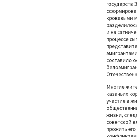
государств 
сформирован
кровавыми м
разделилось
и на «этнич
процессе сы
представите
эмигрантами
составило о
белоэмигран
Отечественн
Многие жите
казачьих ко
участие в ж
общественны
жизни, след
советской в
прожить его
конфликтам.