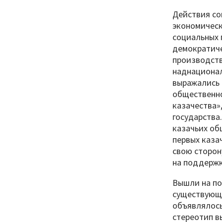
Действия со
экономическ
социальных 
демократиче
производств
наднационал
выражались 
общественно
казачества»
государства
казачьих об
первых каза
свою сторон
на поддержк
Вышли на по
существующи
объявлялось
стереотип в