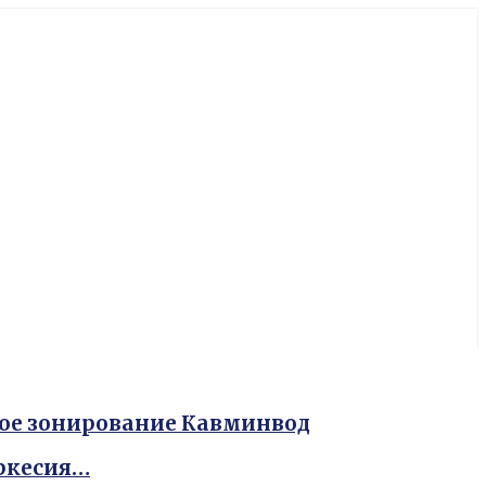
ное зонирование Кавминвод
еркесия…