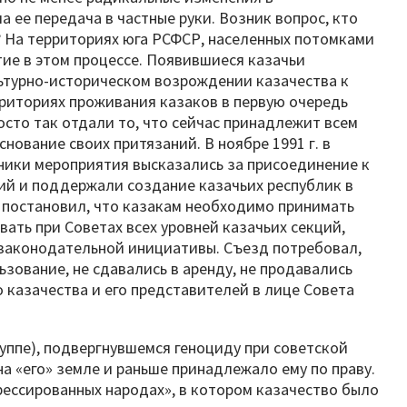
 ее передача в частные руки. Возник вопрос, кто
 На территориях юга РСФСР, населенных потомками
тие в этом процессе. Появившиеся казачьи
ьтурно-историческом возрождении казачества к
рриториях проживания казаков в первую очередь
росто так отдали то, что сейчас принадлежит всем
ование своих притязаний. В ноябре 1991 г. в
тники мероприятия высказались за присоединение к
ий и поддержали создание казачьих республик в
. постановил, что казакам необходимо принимать
ать при Советах всех уровней казачьих секций,
 законодательной инициативы. Съезд потребовал,
ьзование, не сдавались в аренду, не продавались
о казачества и его представителей в лице Совета
уппе), подвергнувшемся геноциду при советской
а «его» земле и раньше принадлежало ему по праву.
рессированных народах», в котором казачество было