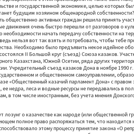
ьстве и государственной экономике, целью которых была
танет будущим хозяином общенародной собственности?
сть общественно активных граждан решила принять учас
е движения очень быстро перешли от разговоров о кул
о необходимости начать передачу собственности на те
 ведь нельзя вот так взять и потребовать, чтобы тебе п
ства. Необходимо было предъявить некое идейное обосн
состоялся II Большой круг (съезд) Союза казаков. Учас
рного Казахстана, Южной Осетии, ряда других территор
сии. Учредительный съезд казаков Дона в ноябре 1990 г
осударственном и общественном самоуправлении, образов
базе «Общественный казачий парламент Дона» с правом
 ее недра, леса и водные ресурсы не передавались в пол
ам, в том числе иностранным, без учета мнения Донског
т лозунг о казачестве как народе (или общественной гр
еющем полное право распоряжаться тем, что находится н
способствовало этому процессу принятие закона «О реп