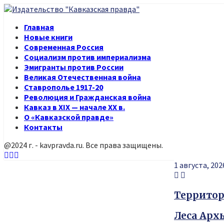
Главная
Новые книги
Современная Россия
Социализм против империализма
Эмигранты против России
Великая Отечественная война
Ставрополье 1917-20
Революция и Гражданская война
Кавказ в XIX — начале XX в.
О «Кавказской правде»
Контакты
@2024 г. - kavpravda.ru. Все права защищены.
Youtube
Vk
Telegram
1 августа, 202
Территор
Леса Арх