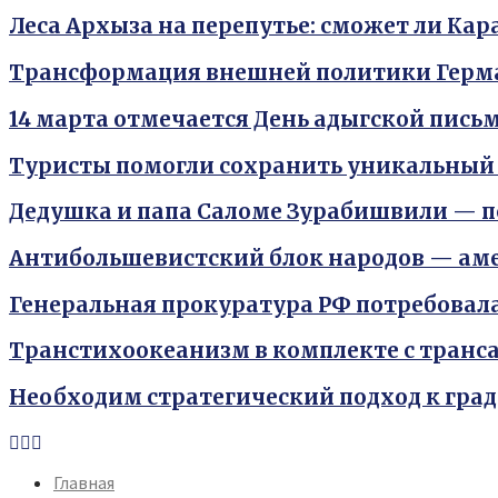
Леса Архыза на перепутье: сможет ли Ка
Трансформация внешней политики Герм
14 марта отмечается День адыгской пис
Туристы помогли сохранить уникальный
Дедушка и папа Саломе Зурабишвили — 
Антибольшевистский блок народов — ам
Генеральная прокуратура РФ потребовал
Транстихоокеанизм в комплекте с тран
Необходим стратегический подход к гра
Youtube
Vk
Telegram
Главная