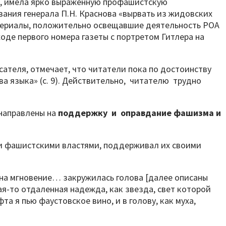
ва, имела ярко выраженную профашистскую
ания генерала П.Н. Краснова «вырвать из жидовских
атериалы, положительно освещавшие деятельность РОА
оде первого номера газеты с портретом Гитлера на
ателя, отмечает, что читатели пока по достоинству
ва языка» (с. 9). Действительно, читателю трудно
 направлены на
поддержку и оправдание
фашизма и
ми фашистскими властями, поддерживал их своими
ня на мгновение… закружилась голова [далее описаны
ая-то отдаленная надежда, как звезда, свет которой
а я пью фаустовское вино, и в голову, как муха,