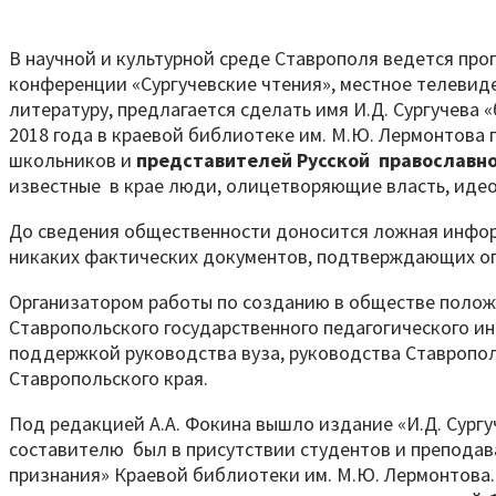
В научной и культурной среде Ставрополя ведется про
конференции «Сургучевские чтения», местное телевиде
литературу, предлагается сделать имя И.Д. Сургучева
2018 года в краевой библиотеке им. М.Ю. Лермонтова 
школьников и
представителей
Русской православн
известные в крае люди, олицетворяющие власть, идео
До сведения общественности доносится ложная информ
никаких фактических документов, подтверждающих оп
Организатором работы по созданию в обществе положи
Ставропольского государственного педагогического и
поддержкой руководства вуза, руководства Ставропол
Ставропольского края.
Под редакцией А.А. Фокина вышло издание «И.Д. Сургуч
составителю был в присутствии студентов и преподав
признания» Краевой библиотеки им. М.Ю. Лермонтова. 