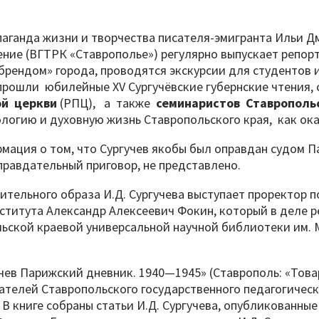
паганда жизни и творчества писателя-эмигранта Ильи Д
ние (ВГТРК «Ставрополье») регулярно выпускает репорт
 «брендом» города, проводятся экскурсии для студентов
прошли юбилейные XV Сургучёвские губернские чтения, 
ой церкви
(РПЦ),
а также
семинаристов Ставрополь
логию и духовную жизнь Ставропольского края, как ока
ация о том, что Сургучев якобы был оправдан судом П
равдательный приговор, не представлено.
тельного образа И.Д. Сургучева выступает проректор 
нститута Александр Алексеевич Фокин, который в деле
ьской краевой универсальной научной библиотеки им. 
ев Парижский дневник. 1940—1945» (Ставрополь: «Товари
ателей Ставропольского государственного педагогичес
В книге собраны статьи И.Д. Сургучева, опубликованные