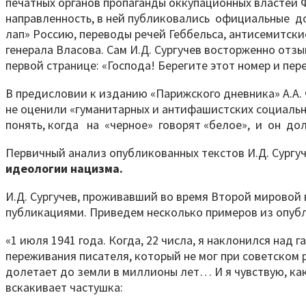
печатных органов пропаганды оккупационных властей Ф
направленность, в ней публиковались официальные док
лап» Россию, переводы речей Геббельса, антисемитск
генерала Власова. Сам И.Д. Сургучев восторженно отзы
первой странице: «Господа! Берегите этот номер и пе
В предисловии к изданию «Парижского дневника» А.А.
не оценили «гуманитарных и антифашистских социально
понять, когда на «черное» говорят «белое», и он до
Первичный анализ опубликованных текстов И.Д. Сургуч
идеологии нацизма.
И.Д. Сургучев, проживавший во время Второй мировой
публикациями. Приведем несколько примеров из опубл
«1 июля 1941 года. Когда, 22 числа, я наклонился над 
переживания писателя, который не мог при советском р
долетает до земли в миллионы лет… И я чувствую, как 
вскакивает частушка: