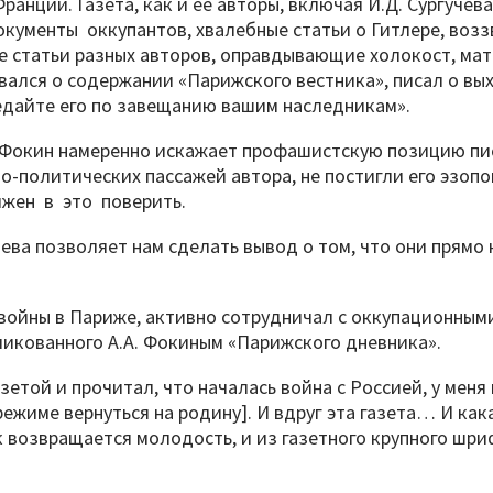
ранции. Газета, как и ее авторы, включая И.Д. Сургуче
ументы оккупантов, хвалебные статьи о Гитлере, воззв
ие статьи разных авторов, оправдывающие холокост, м
вался о содержании «Парижского вестника», писал о вых
редайте его по завещанию вашим наследникам».
 Фокин намеренно искажает профашистскую позицию пис
-политических пассажей автора, не постигли его эзопо
лжен в это поверить.
ева позволяет нам сделать вывод о том, что они прямо
 войны в Париже, активно сотрудничал с оккупационны
икованного А.А. Фокиным «Парижского дневника».
газетой и прочитал, что началась война с Россией, у ме
ежиме вернуться на родину]. И вдруг эта газета… И как
возвращается молодость, и из газетного крупного шрифт