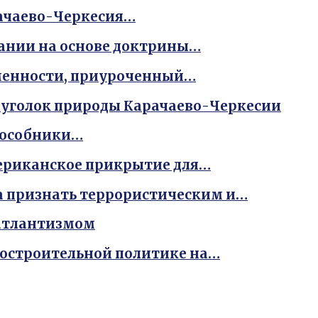
рачаево-Черкесия…
ании на основе доктрины…
ьменности, приуроченный…
 уголок природы Карачаево-Черкесии
пособники…
ериканское прикрытие для…
а признать террористическим и…
сатлантизмом
достроительной политике на…