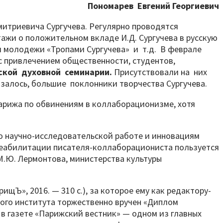
Пономарев Евгений Георгиевич
митриевича Сургучева. Регулярно проводятся
ажи о положительном вкладе И.Д. Сургучева в русскую
 и молодежи «Тропами Сургучева» и т.д. В феврале
с привлечением общественности, студентов,
ской духовной семинарии.
Присутствовали на них
залось, большие поклонники творчества Сургучева.
арижа по обвинениям в коллаборационизме, хотя
по научно-исследовательской работе и инновациям
 реабилитации писателя-коллаборациониста пользуется
М.Ю. Лермонтова, министерства культуры
щЪ», 2016. — 310 с.), за которое ему как редактору-
кого института торжественно вручен «Диплом
 в газете «Парижский вестник» — одном из главных