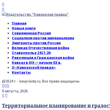
Главная
Новые книги
Современная Россия
Социализм против империализма
Эмигранты против России
Великая Отечественная война
Ставрополье 1917-20
Революция и Гражданская война
Кавказ в XIX — начале XX в.
О «Кавказской правде»
Контакты
@2024 г. - kavpravda.ru. Все права защищены.
Youtube
Vk
Telegram
9 августа, 2026
Территориальное планирование и градо