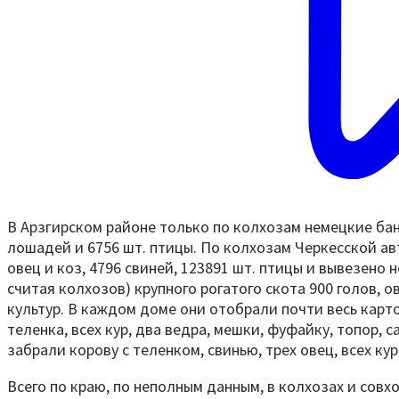
В Арзгирском районе только по колхозам немецкие банд
лошадей и 6756 шт. птицы. По колхозам Черкесской ав
овец и коз, 4796 свиней, 123891 шт. птицы и вывезено
считая колхозов) крупного рогатого скота 900 голов, о
культур. В каждом доме они отобрали почти весь карт
теленка, всех кур, два ведра, мешки, фуфайку, топор, 
забрали корову с теленком, свинью, трех овец, всех ку
Всего по краю, по неполным данным, в колхозах и совх