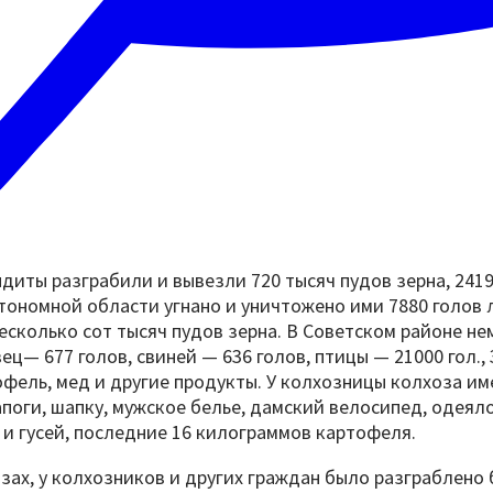
иты разграбили и вывезли 720 тысяч пудов зерна, 24195 
тономной области угнано и уничтожено ими 7880 голов л
 несколько сот тысяч пудов зерна. В Советском районе н
вец— 677 голов, свиней — 636 голов, птицы — 21000 гол.
офель, мед и другие продукты. У колхозницы колхоза 
сапоги, шапку, мужское белье, дамский велосипед, одеял
р и гусей, последние 16 килограммов картофеля.
озах, у колхозников и других граждан было разграблено