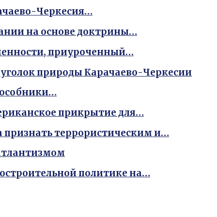
рачаево-Черкесия…
ании на основе доктрины…
ьменности, приуроченный…
 уголок природы Карачаево-Черкесии
пособники…
ериканское прикрытие для…
а признать террористическим и…
сатлантизмом
достроительной политике на…