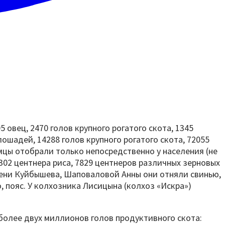
овец, 2470 голов крупного рогатого скота, 1345
ошадей, 14288 голов крупного рогатого скота, 72055
емцы отобрали только непосредственно у населения (не
, 302 центнера риса, 7829 центнеров различных зерновых
имени Куйбышева, Шаповаловой Анны они отняли свинью,
о, пояс. У колхозника Лисицына (колхоз «Искра»)
 более двух миллионов голов продуктивного скота: