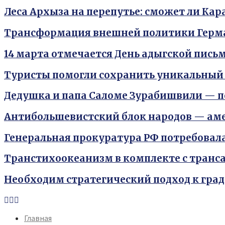
Леса Архыза на перепутье: сможет ли Ка
Трансформация внешней политики Герм
14 марта отмечается День адыгской пис
Туристы помогли сохранить уникальный
Дедушка и папа Саломе Зурабишвили — 
Антибольшевистский блок народов — ам
Генеральная прокуратура РФ потребовал
Транстихоокеанизм в комплекте с тран
Необходим стратегический подход к гра
Youtube
Vk
Telegram
Главная