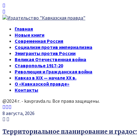
Главная
Новые книги
Современная Россия
Социализм против империализма
Эмигранты против России
Великая Отечественная война
Ставрополье 1917-20
Революция и Гражданская война
Кавказ в XIX — начале XX в.
О «Кавказской правде»
Контакты
@2024 г. - kavpravda.ru. Все права защищены.
Youtube
Vk
Telegram
8 августа, 2026
Территориальное планирование и градо