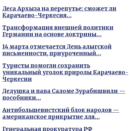
Леса Архыза на перепутье: сможет ли
Карачаево-Черкесия…
Трансформация внешней политики
Германии на основе доктрины…
14 марта отмечается День адыгской
письменности, приуроченный…
Туристы помогли сохранить
уникальный уголок природы Карачаево-
Черкесии
Дедушка и папа Саломе Зурабишвили —
пособники…
Антибольшевистский блок народов —
американское прикрытие для…
Генеральная прокуратура РФ