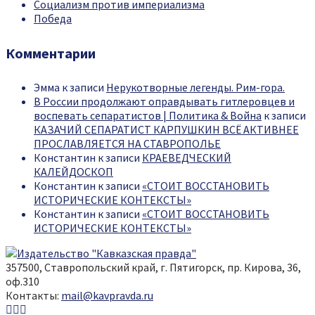
Социализм против империализма
Победа
Комментарии
Эмма
к записи
Нерукотворные легенды. Рим-гора.
В России продолжают оправдывать гитлеровцев и
воспевать сепаратистов | Политика & Война
к записи
КАЗАЧИЙ СЕПАРАТИСТ КАРПУШКИН ВСЁ АКТИВНЕЕ
ПРОСЛАВЛЯЕТСЯ НА СТАВРОПОЛЬЕ
Константин
к записи
КРАЕВЕДЧЕСКИЙ
КАЛЕЙДОСКОП
Константин
к записи
«СТОИТ ВОССТАНОВИТЬ
ИСТОРИЧЕСКИЕ КОНТЕКСТЫ»
Константин
к записи
«СТОИТ ВОССТАНОВИТЬ
ИСТОРИЧЕСКИЕ КОНТЕКСТЫ»
357500, Ставропольский край, г. Пятигорск, пр. Кирова, 36,
оф.310
Контакты:
mail@kavpravda.ru
Youtube
Vk
Telegram