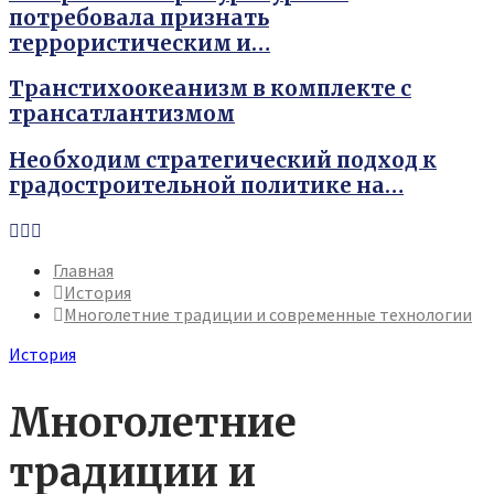
потребовала признать
террористическим и…
Транстихоокеанизм в комплекте с
трансатлантизмом
Необходим стратегический подход к
градостроительной политике на…
Youtube
Vk
Telegram
Главная
История
Многолетние традиции и современные технологии
История
Многолетние
традиции и