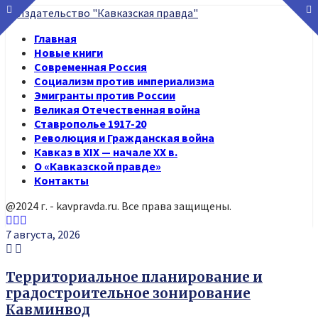
Главная
Новые книги
Современная Россия
Социализм против империализма
Эмигранты против России
Великая Отечественная война
Ставрополье 1917-20
Революция и Гражданская война
Кавказ в XIX — начале XX в.
О «Кавказской правде»
Контакты
@2024 г. - kavpravda.ru. Все права защищены.
Youtube
Vk
Telegram
7 августа, 2026
Территориальное планирование и
градостроительное зонирование
Кавминвод