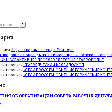
ция
й
Search
арии
записи
Нерукотворные легенды. Рим-гора.
и продолжают оправдывать гитлеровцев и воспевать сепарат
КИН ВСЁ АКТИВНЕЕ ПРОСЛАВЛЯЕТСЯ НА СТАВРОПОЛЬЕ
нтин
к записи
КРАЕВЕДЧЕСКИЙ КАЛЕЙДОСКОП
нтин
к записи
«СТОИТ ВОССТАНОВИТЬ ИСТОРИЧЕСКИЕ КОНТ
нтин
к записи
«СТОИТ ВОССТАНОВИТЬ ИСТОРИЧЕСКИЕ КОНТ
но
НИЯ ОБ ОРГАНИЗАЦИИ СОВЕТА РАБОЧИХ ДЕПУТА
0