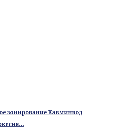
ное зонирование Кавминвод
еркесия…