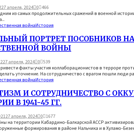
2
27 апреля, 2024
0
466
дним из самых продолжительных сражений в военной истории, д
...
ественная война
История
ЛЬНЫЙ ПОРТРЕТ ПОСОБНИКОВ НА
СТВЕННОЙ ВОЙНЫ
22
27 апреля, 2024
0
539
привести факты участия коллаборационистов в терроре прот
делать уточнение. На сотрудничество с врагом пошли люди ра
ественная война
История
ТИЗМ И СОТРУДНИЧЕСТВО С ОКК
И В 1941-45 ГГ.
021
27 апреля, 2024
0
1677
йны на территории Кабардино-Балкарской АССР активизировал
оруженные формирования в районе Нальчика и в Хуламо-Безен