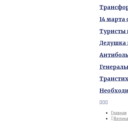
Трансфор
14 марта
Туристы 
Дедушка 
Антиболь
Генераль
Транстих
Необходи
Youtube
Vk
Telegram
Главная
Велика