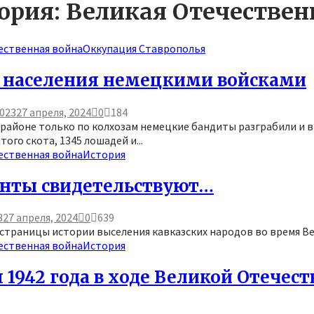
ория: Великая Отечествен
ественная война
Оккупация Ставрополья
 населения немецкими войсками
2023
27 апреля, 2024
0
184
районе только по колхозам немецкие бандиты разграбили и вы
того скота, 1345 лошадей и...
ественная война
История
нты свидетельствуют…
3
27 апреля, 2024
0
639
страницы истории выселения кавказских народов во время Ве
ественная война
История
 1942 года в ходе Великой Отечес