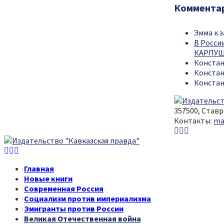
Коммента
Эмма
к 
В Росси
КАРПУШ
Конста
Конста
Конста
357500, Ставр
Контакты:
ma
Youtube
Vk
Telegram
Youtube
Vk
Telegram
Главная
Новые книги
Современная Россия
Социализм против империализма
Эмигранты против России
Великая Отечественная война