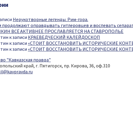
рии
записи
Нерукотворные легенды. Рим-гора.
и продолжают оправдывать гитлеровцев и воспевать сепарат
КИН ВСЁ АКТИВНЕЕ ПРОСЛАВЛЯЕТСЯ НА СТАВРОПОЛЬЕ
нтин
к записи
КРАЕВЕДЧЕСКИЙ КАЛЕЙДОСКОП
нтин
к записи
«СТОИТ ВОССТАНОВИТЬ ИСТОРИЧЕСКИЕ КОНТ
нтин
к записи
«СТОИТ ВОССТАНОВИТЬ ИСТОРИЧЕСКИЕ КОНТ
опольский край, г. Пятигорск, пр. Кирова, 36, оф.310
il@kavpravda.ru