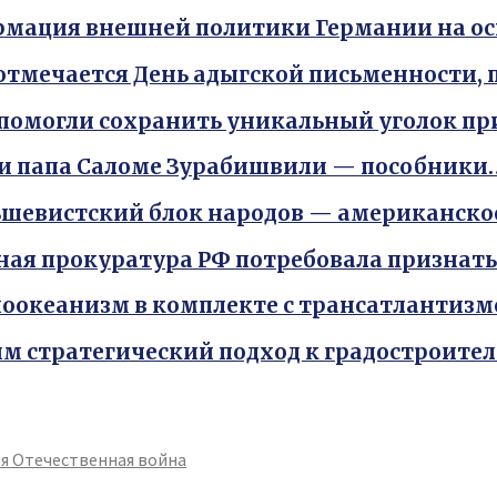
мация внешней политики Германии на о
 отмечается День адыгской письменности
помогли сохранить уникальный уголок п
и папа Саломе Зурабишвили — пособники
шевистский блок народов — американско
ная прокуратура РФ потребовала признат
оокеанизм в комплекте с трансатлантиз
м стратегический подход к градостроите
я Отечественная война