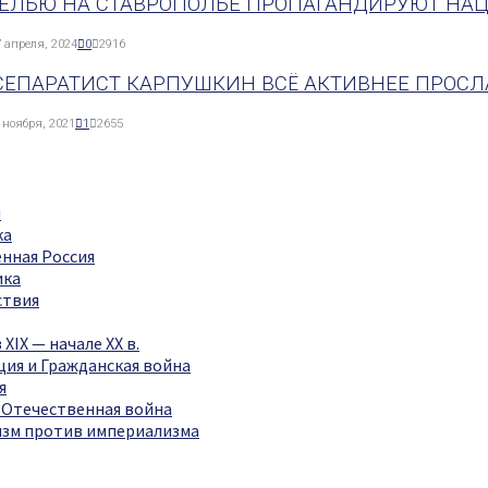
ЦЕЛЬЮ НА СТАВРОПОЛЬЕ ПРОПАГАНДИРУЮТ НАЦ
 апреля, 2024
0
2916
СЕПАРАТИСТ КАРПУШКИН ВСЁ АКТИВНЕЕ ПРОСЛ
 ноября, 2021
1
2655
я
ка
нная Россия
ика
ствия
 XIX — начале XX в.
ия и Гражданская война
я
 Отечественная война
зм против империализма