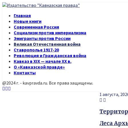
Главная
Новые книги
Современная Россия
Социализм против империализма
Эмигранты против России
Великая Отечественная война
Ставрополье 1917-20
Революция и Гражданская война
Кавказ в XIX — начале XX в.
О «Кавказской правде»
Контакты
@2024 г. - kavpravda.ru. Все права защищены.
Youtube
Vk
Telegram
1 августа, 202
Территор
Леса Арх