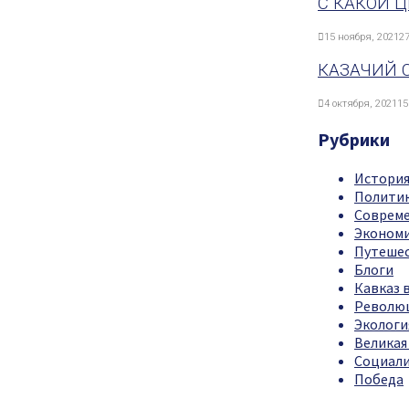
С КАКОЙ 
15 ноября, 2021
27
КАЗАЧИЙ 
4 октября, 2021
15
Рубрики
Истори
Полити
Совреме
Эконом
Путеше
Блоги
Кавказ в
Революц
Экологи
Великая
Социали
Победа