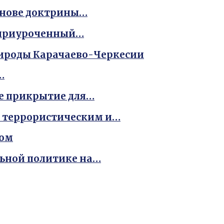
снове доктрины…
, приуроченный…
рироды Карачаево-Черкесии
…
е прикрытие для…
ь террористическим и…
мом
льной политике на…