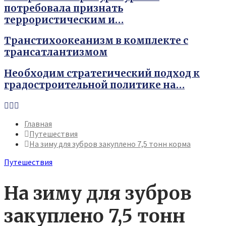
потребовала признать
террористическим и…
Транстихоокеанизм в комплекте с
трансатлантизмом
Необходим стратегический подход к
градостроительной политике на…
Youtube
Vk
Telegram
Главная
Путешествия
На зиму для зубров закуплено 7,5 тонн корма
Путешествия
На зиму для зубров
закуплено 7,5 тонн