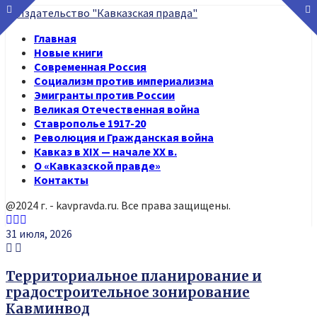
Главная
Новые книги
Современная Россия
Социализм против империализма
Эмигранты против России
Великая Отечественная война
Ставрополье 1917-20
Революция и Гражданская война
Кавказ в XIX — начале XX в.
О «Кавказской правде»
Контакты
@2024 г. - kavpravda.ru. Все права защищены.
Youtube
Vk
Telegram
31 июля, 2026
Территориальное планирование и
градостроительное зонирование
Кавминвод