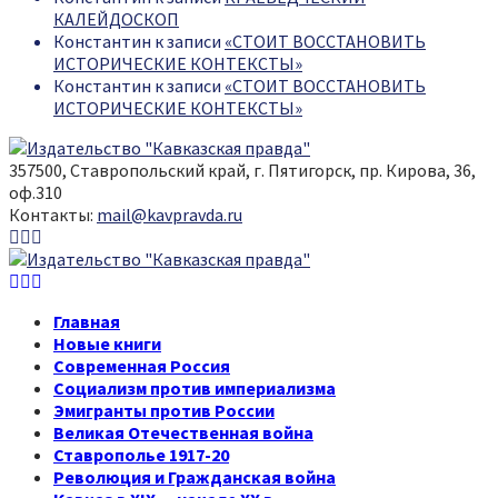
КАЛЕЙДОСКОП
Константин
к записи
«СТОИТ ВОССТАНОВИТЬ
ИСТОРИЧЕСКИЕ КОНТЕКСТЫ»
Константин
к записи
«СТОИТ ВОССТАНОВИТЬ
ИСТОРИЧЕСКИЕ КОНТЕКСТЫ»
357500, Ставропольский край, г. Пятигорск, пр. Кирова, 36,
оф.310
Контакты:
mail@kavpravda.ru
Youtube
Vk
Telegram
Youtube
Vk
Telegram
Главная
Новые книги
Современная Россия
Социализм против империализма
Эмигранты против России
Великая Отечественная война
Ставрополье 1917-20
Революция и Гражданская война