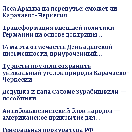
Леса Архыза на перепутье: сможет ли
Карачаево-Черкесия…
Трансформация внешней политики
Германии на основе доктрины…
14 марта отмечается День адыгской
письменности, приуроченный…
Туристы помогли сохранить
уникальный уголок природы Карачаево-
Черкесии
Дедушка и папа Саломе Зурабишвили —
пособники…
Антибольшевистский блок народов —
американское прикрытие для…
Генеральная прокуратура РФ