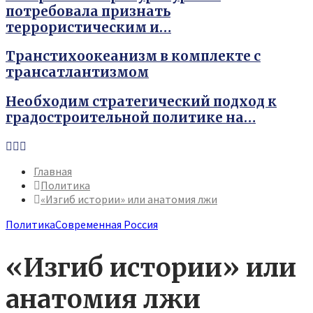
потребовала признать
террористическим и…
Транстихоокеанизм в комплекте с
трансатлантизмом
Необходим стратегический подход к
градостроительной политике на…
Youtube
Vk
Telegram
Главная
Политика
«Изгиб истории» или анатомия лжи
Политика
Современная Россия
«Изгиб истории» или
анатомия лжи