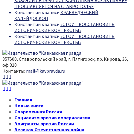
КАЗАЧИЙ СЕПАРАТИСТ КАРПУШКИН ВСЁ АКТИВНЕЕ
ПРОСЛАВЛЯЕТСЯ НА СТАВРОПОЛЬЕ
Константин
к записи
КРАЕВЕДЧЕСКИЙ
КАЛЕЙДОСКОП
Константин
к записи
«СТОИТ ВОССТАНОВИТЬ
ИСТОРИЧЕСКИЕ КОНТЕКСТЫ»
Константин
к записи
«СТОИТ ВОССТАНОВИТЬ
ИСТОРИЧЕСКИЕ КОНТЕКСТЫ»
357500, Ставропольский край, г. Пятигорск, пр. Кирова, 36,
оф.310
Контакты:
mail@kavpravda.ru
Youtube
Vk
Telegram
Youtube
Vk
Telegram
Главная
Новые книги
Современная Россия
Социализм против империализма
Эмигранты против России
Великая Отечественная война