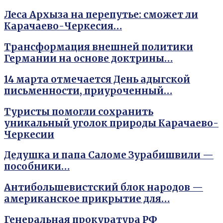
Леса Архыза на перепутье: сможет ли
Карачаево-Черкесия…
Трансформация внешней политики
Германии на основе доктрины…
14 марта отмечается День адыгской
письменности, приуроченный…
Туристы помогли сохранить
уникальный уголок природы Карачаево-
Черкесии
Дедушка и папа Саломе Зурабишвили —
пособники…
Антибольшевистский блок народов —
американское прикрытие для…
Генеральная прокуратура РФ