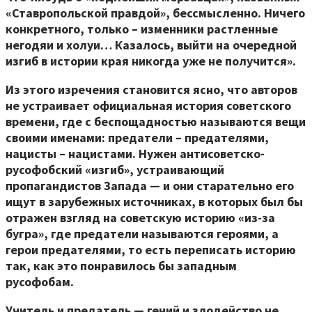
«Ставропольской правдой», бессмысленно. Ничего
конкретного, только – изменники растленные
негодяи и холуи… Казалось, выйти на очередной
изгиб в истории края никогда уже не получится».
Из этого изречения становится ясно, что авторов
не устраивает официальная история советского
времени, где с беспощадностью называются вещи
своими именами: предатели – предателями,
нацисты – нацистами. Нужен антисоветско-
русофобский «изгиб», устраивающий
пропагандистов Запада — и они старательно его
ищут в зарубежных источниках, в которых был бы
отражен взгляд на советскую историю «из-за
бугра», где предатели называются героями, а
герои предателями, то есть переписать историю
так, как это понравилось бы западным
русофобам.
Учитель и предатель — гений и злодейство не