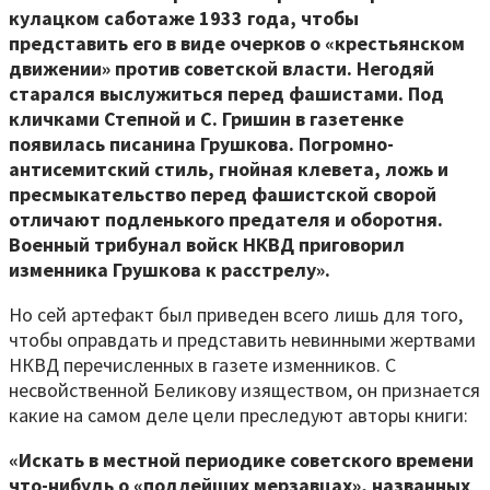
кулацком саботаже 1933 года, чтобы
представить его в виде очерков о «крестьянском
движении» против советской власти. Негодяй
старался выслужиться перед фашистами. Под
кличками Степной и С. Гришин в газетенке
появилась писанина Грушкова. Погромно-
антисемитский стиль, гнойная клевета, ложь и
пресмыкательство перед фашистской сворой
отличают подленького предателя и оборотня.
Военный трибунал войск НКВД приговорил
изменника Грушкова к расстрелу».
Но сей артефакт был приведен всего лишь для того,
чтобы оправдать и представить невинными жертвами
НКВД перечисленных в газете изменников. С
несвойственной Беликову изяществом, он признается
какие на самом деле цели преследуют авторы книги:
«Искать в местной периодике советского времени
что-нибудь о «подлейших мерзавцах», названных