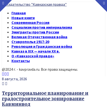
Главная
Новые книги
Современная Россия
Социализм против империализма
Эмигранты против России
Великая Отечественная война
Ставрополье 1917-20
Революция и Гражданская война
Кавказ в XIX — начале XX в.
О «Кавказской правде»
Контакты
@2024 г. - kavpravda.ru. Все права защищены.
Youtube
Vk
Telegram
8 августа, 2026
Территориальное планирование и
градостроительное зонирование
Кавминвод