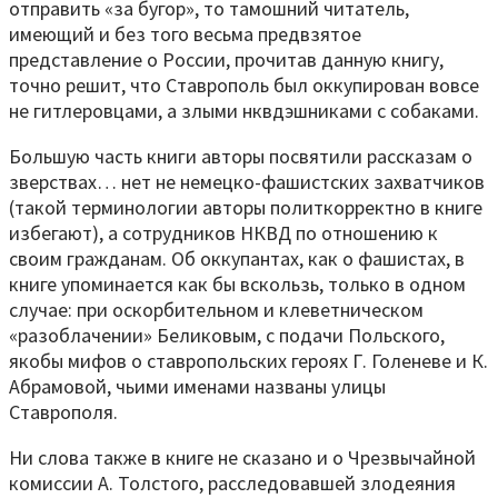
отправить «за бугор», то тамошний читатель,
имеющий и без того весьма предвзятое
представление о России, прочитав данную книгу,
точно решит, что Ставрополь был оккупирован вовсе
не гитлеровцами, а злыми нквдэшниками с собаками.
Большую часть книги авторы посвятили рассказам о
зверствах… нет не немецко-фашистских захватчиков
(такой терминологии авторы политкорректно в книге
избегают), а сотрудников НКВД по отношению к
своим гражданам. Об оккупантах, как о фашистах, в
книге упоминается как бы вскользь, только в одном
случае: при оскорбительном и клеветническом
«разоблачении» Беликовым, с подачи Польского,
якобы мифов о ставропольских героях Г. Голеневе и К.
Абрамовой, чьими именами названы улицы
Ставрополя.
Ни слова также в книге не сказано и о Чрезвычайной
комиссии А. Толстого, расследовавшей злодеяния