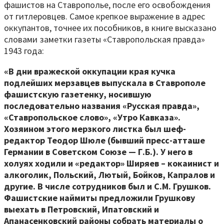
фашистов на Ставрополье, после его освобождения
от гитлеровцев. Самое крепкое выражение в адрес
оккупантов, точнее их пособников, в книге высказано
словами заметки газеты «Ставропольская правда»
1943 года:
«В дни вражеской оккупации края кучка
подлейших мерзавцев выпускала в Ставрополе
фашистскую газетенку, носившую
последовательно названия «Русская правда»,
«Ставропольское слово», «Утро Кавказа».
Хозяином этого мерзкого листка был шеф-
редактор Теодор Шюле (бывший пресс-атташе
Германии в Советском Союзе — Г.Б.). У него в
холуях ходили и «редактор» Ширяев – кокаинист и
алкоголик, Польский, Лютый, Бойков, Капралов и
друrие. В числе сотрудников был и С.М. Грушков.
Фашистские наймиты предложили Грушкову
выехать в Петровский, Ипатовский и
Апанасенковский районы собрать материалы о