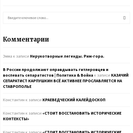
S
e
a
S
r
Комментарии
c
E
h
f
A
Эмма
к записи
Нерукотворные легенды. Рим-гора.
o
r
R
В России продолжают оправдывать гитлеровцев и
:
воспевать сепаратистов | Политика & Война
к записи
КАЗАЧИЙ
C
СЕПАРАТИСТ КАРПУШКИН ВСЁ АКТИВНЕЕ ПРОСЛАВЛЯЕТСЯ НА
СТАВРОПОЛЬЕ
H
Константин
к записи
КРАЕВЕДЧЕСКИЙ КАЛЕЙДОСКОП
Константин
к записи
«СТОИТ ВОССТАНОВИТЬ ИСТОРИЧЕСКИЕ
КОНТЕКСТЫ»
Константин
к записи
«СТОИТ ВОССТАНОВИТЬ ИСТОРИЧЕСКИЕ