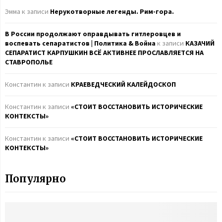
f
A
Эмма
к записи
Нерукотворные легенды. Рим-гора.
o
r
R
В России продолжают оправдывать гитлеровцев и
:
воспевать сепаратистов | Политика & Война
к записи
КАЗАЧИЙ
C
СЕПАРАТИСТ КАРПУШКИН ВСЁ АКТИВНЕЕ ПРОСЛАВЛЯЕТСЯ НА
СТАВРОПОЛЬЕ
H
Константин
к записи
КРАЕВЕДЧЕСКИЙ КАЛЕЙДОСКОП
Константин
к записи
«СТОИТ ВОССТАНОВИТЬ ИСТОРИЧЕСКИЕ
КОНТЕКСТЫ»
Константин
к записи
«СТОИТ ВОССТАНОВИТЬ ИСТОРИЧЕСКИЕ
КОНТЕКСТЫ»
Популярно