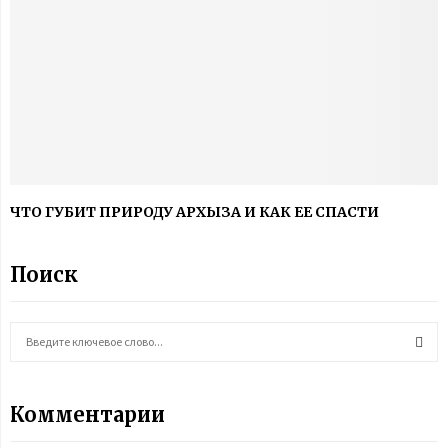
ЧТО ГУБИТ ПРИРОДУ АРХЫЗА И КАК ЕЕ СПАСТИ
Поиск
S
e
a
S
r
Комментарии
c
E
h