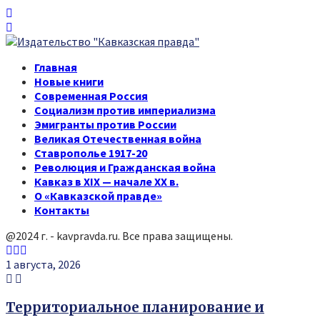
Главная
Новые книги
Современная Россия
Социализм против империализма
Эмигранты против России
Великая Отечественная война
Ставрополье 1917-20
Революция и Гражданская война
Кавказ в XIX — начале XX в.
О «Кавказской правде»
Контакты
@2024 г. - kavpravda.ru. Все права защищены.
Youtube
Vk
Telegram
1 августа, 2026
Территориальное планирование и