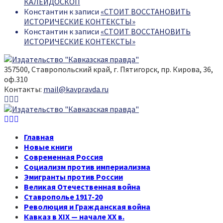
КАЛЕЙДОСКОП
Константин
к записи
«СТОИТ ВОССТАНОВИТЬ
ИСТОРИЧЕСКИЕ КОНТЕКСТЫ»
Константин
к записи
«СТОИТ ВОССТАНОВИТЬ
ИСТОРИЧЕСКИЕ КОНТЕКСТЫ»
357500, Ставропольский край, г. Пятигорск, пр. Кирова, 36,
оф.310
Контакты:
mail@kavpravda.ru
Youtube
Vk
Telegram
Youtube
Vk
Telegram
Главная
Новые книги
Современная Россия
Социализм против империализма
Эмигранты против России
Великая Отечественная война
Ставрополье 1917-20
Революция и Гражданская война
Кавказ в XIX — начале XX в.