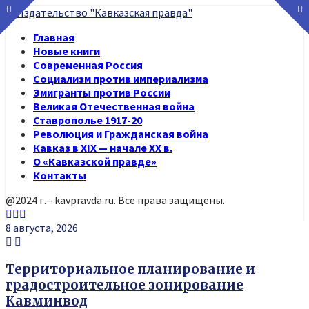
Главная
Новые книги
Современная Россия
Социализм против империализма
Эмигранты против России
Великая Отечественная война
Ставрополье 1917-20
Революция и Гражданская война
Кавказ в XIX — начале XX в.
О «Кавказской правде»
Контакты
@2024 г. - kavpravda.ru. Все права защищены.
Youtube
Vk
Telegram
8 августа, 2026
Территориальное планирование и
градостроительное зонирование
Кавминвод