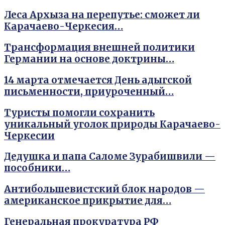
Леса Архыза на перепутье: сможет ли
Карачаево-Черкесия…
Трансформация внешней политики
Германии на основе доктрины…
14 марта отмечается День адыгской
письменности, приуроченный…
Туристы помогли сохранить
уникальный уголок природы Карачаево-
Черкесии
Дедушка и папа Саломе Зурабишвили —
пособники…
Антибольшевистский блок народов —
американское прикрытие для…
Генеральная прокуратура РФ