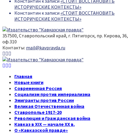
Константин
к записи
«СТОИТ ВОССТАНОВИТЬ
ИСТОРИЧЕСКИЕ КОНТЕКСТЫ»
Константин
к записи
«СТОИТ ВОССТАНОВИТЬ
ИСТОРИЧЕСКИЕ КОНТЕКСТЫ»
357500, Ставропольский край, г. Пятигорск, пр. Кирова, 36,
оф.310
Контакты:
mail@kavpravda.ru
Youtube
Vk
Telegram
Youtube
Vk
Telegram
Главная
Новые книги
Современная Россия
Социализм против империализма
Эмигранты против России
Великая Отечественная война
Ставрополье 1917-20
Революция и Гражданская война
Кавказ в XIX — начале XX в.
О «Кавказской правде»