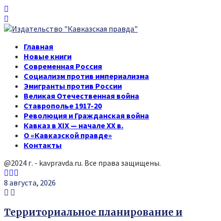
Главная
Новые книги
Современная Россия
Социализм против империализма
Эмигранты против России
Великая Отечественная война
Ставрополье 1917-20
Революция и Гражданская война
Кавказ в XIX — начале XX в.
О «Кавказской правде»
Контакты
@2024 г. - kavpravda.ru. Все права защищены.
Youtube
Vk
Telegram
8 августа, 2026
Территориальное планирование и