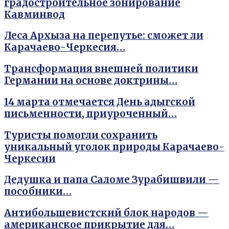
градостроительное зонирование
Кавминвод
Леса Архыза на перепутье: сможет ли
Карачаево-Черкесия…
Трансформация внешней политики
Германии на основе доктрины…
14 марта отмечается День адыгской
письменности, приуроченный…
Туристы помогли сохранить
уникальный уголок природы Карачаево-
Черкесии
Дедушка и папа Саломе Зурабишвили —
пособники…
Антибольшевистский блок народов —
американское прикрытие для…