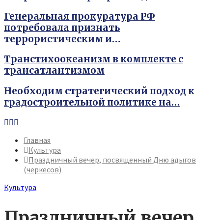
Генеральная прокуратура РФ
потребовала признать
террористическим и…
Транстихоокеанизм в комплекте с
трансатлантизмом
Необходим стратегический подход к
градостроительной политике на…
Youtube
Vk
Telegram
Главная
Культура
Праздничный вечер, посвященный Дню адыгов
(черкесов)
Культура
Праздничный вечер,