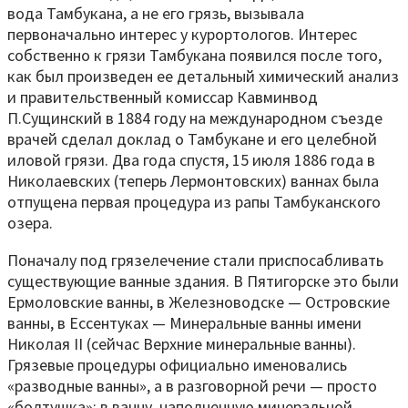
вода Тамбукана, а не его грязь, вызывала
первоначально интерес у курортологов. Интерес
собственно к грязи Тамбукана появился после того,
как был произведен ее детальный химический анализ
и правительственный комиссар Кавминвод
П.Сущинский в 1884 году на международном съезде
врачей сделал доклад о Тамбукане и его целебной
иловой грязи. Два года спустя, 15 июля 1886 года в
Николаевских (теперь Лермонтовских) ваннах была
отпущена первая процедура из рапы Тамбуканского
озера.
Поначалу под грязелечение стали приспосабливать
существующие ванные здания. В Пятигорске это были
Ермоловские ванны, в Железноводске — Островские
ванны, в Ессентуках — Минеральные ванны имени
Николая II (сейчас Верхние минеральные ванны).
Грязевые процедуры официально именовались
«разводные ванны», а в разговорной речи — просто
«болтушка»: в ванну, наполненную минеральной