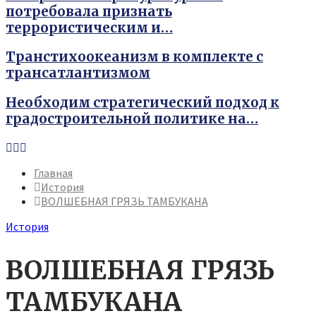
потребовала признать
террористическим и…
Транстихоокеанизм в комплекте с
трансатлантизмом
Необходим стратегический подход к
градостроительной политике на…
Youtube
Vk
Telegram
Главная
История
ВОЛШЕБНАЯ ГРЯЗЬ ТАМБУКАНА
История
ВОЛШЕБНАЯ ГРЯЗЬ
ТАМБУКАНА