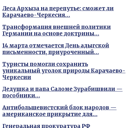
Леса Архыза на перепутье: сможет ли
Карачаево-Черкесия…
Трансформация внешней политики
Германии на основе доктрины…
14 марта отмечается День адыгской
письменности, приуроченный…
Туристы помогли сохранить
уникальный уголок природы Карачаево-
Черкесии
Дедушка и папа Саломе Зурабишвили —
пособники…
Антибольшевистский блок народов —
американское прикрытие для…
Генеральная прокуратура РФ