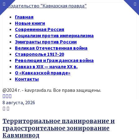
Главная
Новые книги
Современная Россия
Социализм против империализма
Эмигранты против России
Великая Отечественная война
Ставрополье 1917-20
Революция и Гражданская война
Кавказ в XIX — начале XX в.
О «Кавказской правде»
Контакты
@2024 г. - kavpravda.ru. Все права защищены.
Youtube
Vk
Telegram
8 августа, 2026
Территориальное планирование и
градостроительное зонирование
Кавминвод