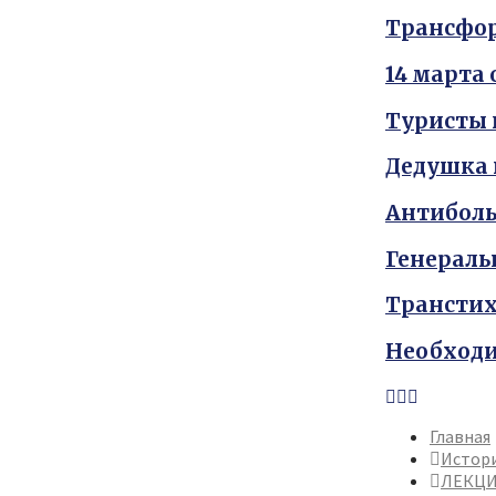
Трансфор
14 марта
Туристы 
Дедушка 
Антиболь
Генераль
Транстих
Необходи
Youtube
Vk
Telegram
Главная
Истор
ЛЕКЦИ