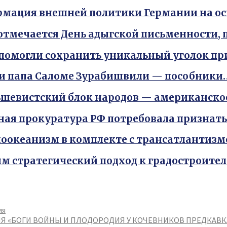
мация внешней политики Германии на о
 отмечается День адыгской письменности
помогли сохранить уникальный уголок п
и папа Саломе Зурабишвили — пособники
шевистский блок народов — американско
ная прокуратура РФ потребовала признат
оокеанизм в комплекте с трансатлантиз
м стратегический подход к градостроите
ия
Я «БОГИ ВОЙНЫ И ПЛОДОРОДИЯ У КОЧЕВНИКОВ ПРЕДКАВК