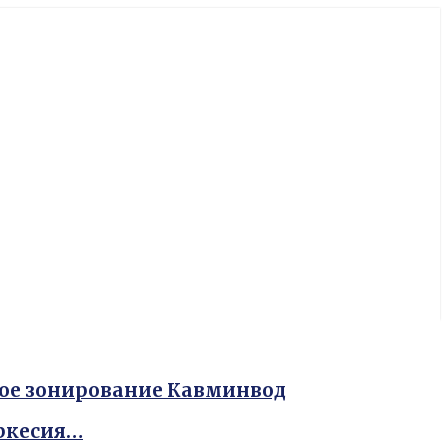
ное зонирование Кавминвод
еркесия…