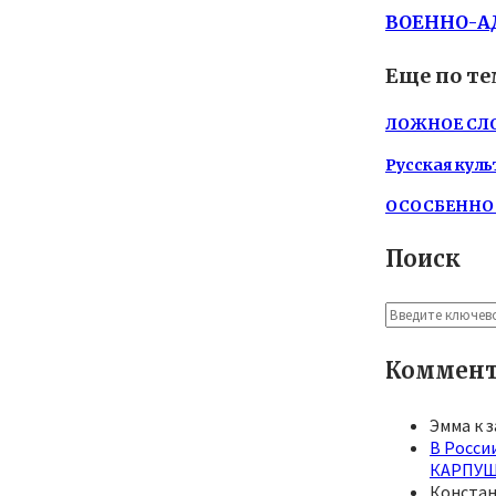
ВОЕННО-А
Еще по те
ЛОЖНОЕ СЛ
Русская кул
ОСОСБЕННОС
Поиск
Search
for:
Коммент
Эмма
к 
В Росси
КАРПУШ
Конста