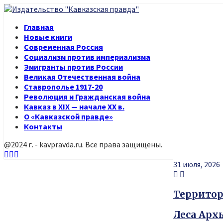
Главная
Новые книги
Современная Россия
Социализм против империализма
Эмигранты против России
Великая Отечественная война
Ставрополье 1917-20
Революция и Гражданская война
Кавказ в XIX — начале XX в.
О «Кавказской правде»
Контакты
@2024 г. - kavpravda.ru. Все права защищены.
Youtube
Vk
Telegram
31 июля, 2026
Территор
Леса Арх