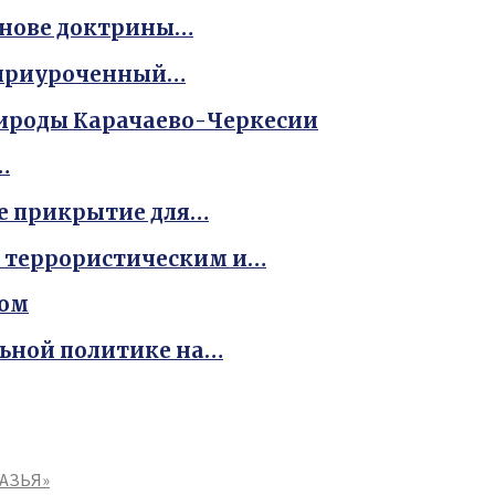
снове доктрины…
, приуроченный…
рироды Карачаево-Черкесии
…
е прикрытие для…
ь террористическим и…
мом
льной политике на…
АЗЬЯ»