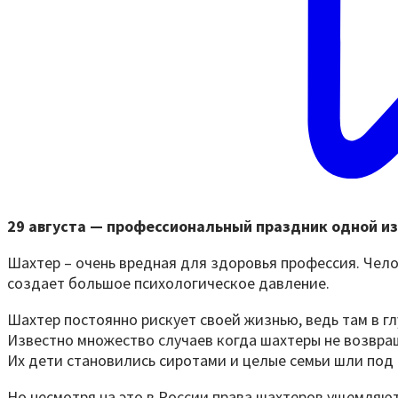
29 августа — профессиональный праздник одной и
Шахтер – очень вредная для здоровья профессия. Челов
создает большое психологическое давление.
Шахтер постоянно рискует своей жизнью, ведь там в г
Известно множество случаев когда шахтеры не возв
Их дети становились сиротами и целые семьи шли под 
Но несмотря на это в России права шахтеров ущемляют