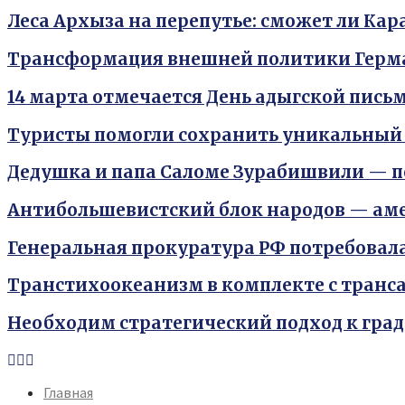
Леса Архыза на перепутье: сможет ли Ка
Трансформация внешней политики Герм
14 марта отмечается День адыгской пис
Туристы помогли сохранить уникальный
Дедушка и папа Саломе Зурабишвили — 
Антибольшевистский блок народов — ам
Генеральная прокуратура РФ потребовал
Транстихоокеанизм в комплекте с тран
Необходим стратегический подход к гра
Youtube
Vk
Telegram
Главная