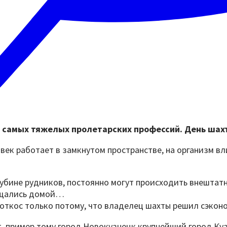
з самых тяжелых пролетарских профессий. День шах
ек работает в замкнутом пространстве, на организм влия
лубине рудников, постоянно могут происходить внештат
ращались домой…
откос только потому, что владелец шахты решил сэконо
, пример тому город Новокузнецк крупнейший город Куз