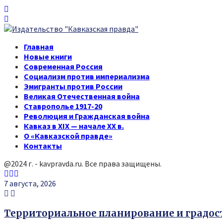
Главная
Новые книги
Современная Россия
Социализм против империализма
Эмигранты против России
Великая Отечественная война
Ставрополье 1917-20
Революция и Гражданская война
Кавказ в XIX — начале XX в.
О «Кавказской правде»
Контакты
@2024 г. - kavpravda.ru. Все права защищены.
Youtube
Vk
Telegram
7 августа, 2026
Территориальное планирование и градо