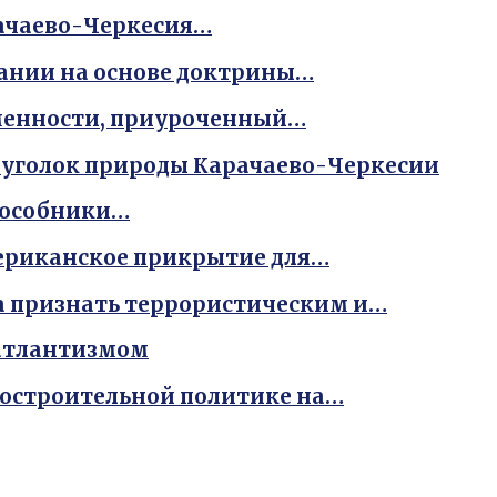
рачаево-Черкесия…
ании на основе доктрины…
ьменности, приуроченный…
 уголок природы Карачаево-Черкесии
пособники…
ериканское прикрытие для…
а признать террористическим и…
сатлантизмом
достроительной политике на…