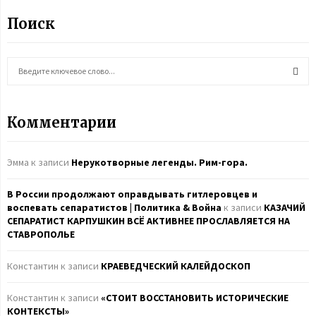
Поиск
S
e
a
S
r
Комментарии
c
E
h
f
A
Эмма
к записи
Нерукотворные легенды. Рим-гора.
o
r
R
В России продолжают оправдывать гитлеровцев и
:
воспевать сепаратистов | Политика & Война
к записи
КАЗАЧИЙ
C
СЕПАРАТИСТ КАРПУШКИН ВСЁ АКТИВНЕЕ ПРОСЛАВЛЯЕТСЯ НА
СТАВРОПОЛЬЕ
H
Константин
к записи
КРАЕВЕДЧЕСКИЙ КАЛЕЙДОСКОП
Константин
к записи
«СТОИТ ВОССТАНОВИТЬ ИСТОРИЧЕСКИЕ
КОНТЕКСТЫ»