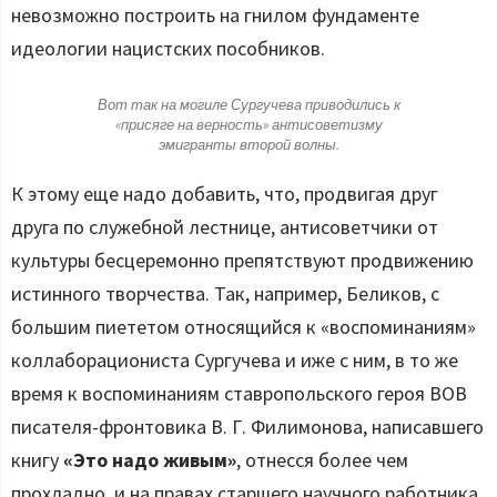
невозможно построить на гнилом фундаменте
идеологии нацистских пособников.
Вот так на могиле Сургучева приводились к
«присяге на верность» антисоветизму
эмигранты второй волны.
К этому еще надо добавить, что, продвигая друг
друга по служебной лестнице, антисоветчики от
культуры бесцеремонно препятствуют продвижению
истинного творчества. Так, например, Беликов, с
большим пиететом относящийся к «воспоминаниям»
коллаборациониста Сургучева и иже с ним, в то же
время к воспоминаниям ставропольского героя ВОВ
писателя-фронтовика В. Г. Филимонова, написавшего
книгу
«Это надо живым»
, отнесся более чем
прохладно, и на правах старшего научного работника