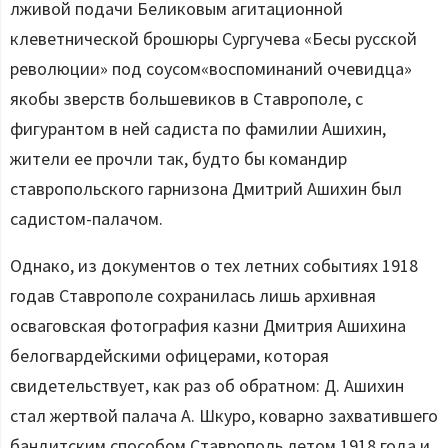
лживой подачи Беликовым агитационной
клеветнической брошюры Сургучева «Бесы русской
революции» под соусом«воспоминаний очевидца»
якобы зверств большевиков в Ставрополе, с
фигурантом в ней садиста по фамилии Ашихин,
жители ее прочли так, будто бы командир
ставропольского гарнизона Дмитрий Ашихин был
садистом-палачом.
Однако, из документов о тех летних событиях 1918
годав Ставрополе сохранилась лишь архивная
осваговская фотография казни Дмитрия Ашихина
белогвардейскими офицерами, которая
свидетельствует, как раз об обратном: Д. Ашихин
стал жертвой палача А. Шкуро, коварно захватившего
бандитским способом Ставрополь летом 1918 года и