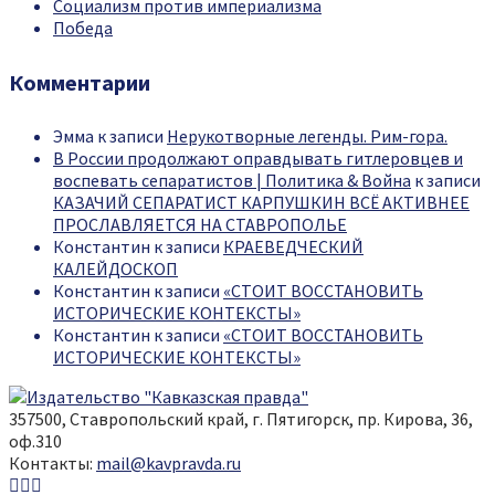
Социализм против империализма
Победа
Комментарии
Эмма
к записи
Нерукотворные легенды. Рим-гора.
В России продолжают оправдывать гитлеровцев и
воспевать сепаратистов | Политика & Война
к записи
КАЗАЧИЙ СЕПАРАТИСТ КАРПУШКИН ВСЁ АКТИВНЕЕ
ПРОСЛАВЛЯЕТСЯ НА СТАВРОПОЛЬЕ
Константин
к записи
КРАЕВЕДЧЕСКИЙ
КАЛЕЙДОСКОП
Константин
к записи
«СТОИТ ВОССТАНОВИТЬ
ИСТОРИЧЕСКИЕ КОНТЕКСТЫ»
Константин
к записи
«СТОИТ ВОССТАНОВИТЬ
ИСТОРИЧЕСКИЕ КОНТЕКСТЫ»
357500, Ставропольский край, г. Пятигорск, пр. Кирова, 36,
оф.310
Контакты:
mail@kavpravda.ru
Youtube
Vk
Telegram