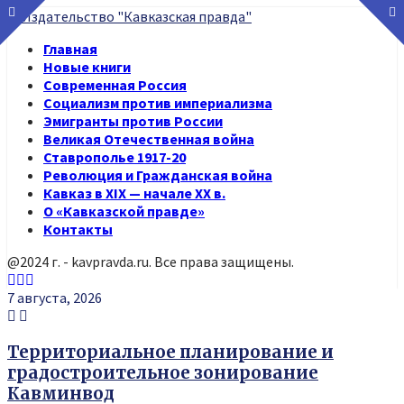
Главная
Новые книги
Современная Россия
Социализм против империализма
Эмигранты против России
Великая Отечественная война
Ставрополье 1917-20
Революция и Гражданская война
Кавказ в XIX — начале XX в.
О «Кавказской правде»
Контакты
@2024 г. - kavpravda.ru. Все права защищены.
Youtube
Vk
Telegram
7 августа, 2026
Территориальное планирование и
градостроительное зонирование
Кавминвод