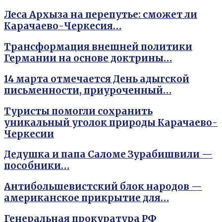
Леса Архыза на перепутье: сможет ли
Карачаево-Черкесия…
Трансформация внешней политики
Германии на основе доктрины…
14 марта отмечается День адыгской
письменности, приуроченный…
Туристы помогли сохранить
уникальный уголок природы Карачаево-
Черкесии
Дедушка и папа Саломе Зурабишвили —
пособники…
Антибольшевистский блок народов —
американское прикрытие для…
Генеральная прокуратура РФ